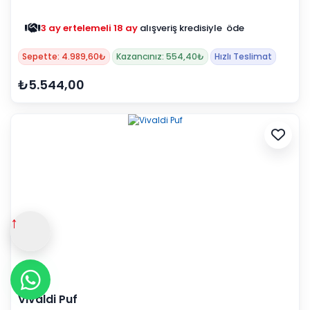
3 ay ertelemeli 18 ay
alışveriş kredisiyle öde
Sepette: 4.989,60₺
Kazancınız: 554,40₺
Hızlı Teslimat
₺5.544,00
↑
Vivaldi Puf