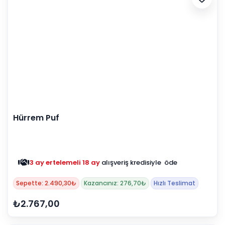
Hürrem Puf
3 ay ertelemeli 18 ay
alışveriş kredisiyle öde
Sepette: 2.490,30₺
Kazancınız: 276,70₺
Hızlı Teslimat
₺2.767,00