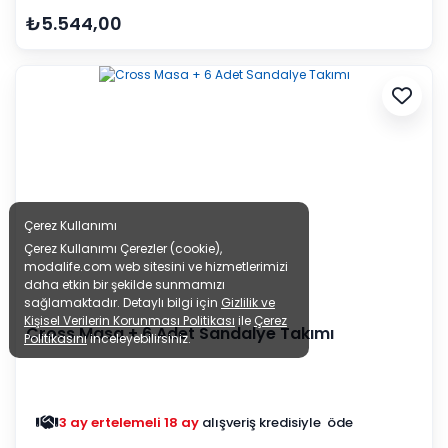
₺5.544,00
Çerez Kullanımı
Çerez Kullanımı Çerezler (cookie),
modalife.com web sitesini ve hizmetlerimizi
daha etkin bir şekilde sunmamızı
sağlamaktadır. Detaylı bilgi için
Gizlilik ve
Kişisel Verilerin Korunması Politikası
ile
Çerez
Cross Masa + 6 Adet Sandalye Takımı
Politikasını
inceleyebilirsiniz.
3 ay ertelemeli 18 ay
alışveriş kredisiyle öde