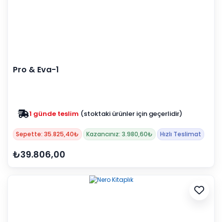
Pro & Eva-1
1 günde teslim
(stoktaki ürünler için geçerlidir)
Zam yok
2025 fiyatları devam ediyor
Sepette: 35.825,40₺
Kazancınız: 3.980,60₺
Hızlı Teslimat
₺39.806,00