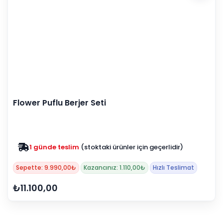
Flower Puflu Berjer Seti
1 günde teslim
(stoktaki ürünler için geçerlidir)
Zam yok
2025 fiyatları devam ediyor
Sepette: 9.990,00₺
Kazancınız: 1.110,00₺
Hızlı Teslimat
₺11.100,00