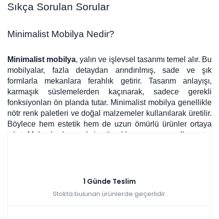
Sıkça Sorulan Sorular
Minimalist Mobilya Nedir?
Minimalist mobilya
, yalın ve işlevsel tasarımı temel alır. Bu
mobilyalar, fazla detaydan arındırılmış, sade ve şık
formlarla mekanlara ferahlık getirir. Tasarım anlayışı,
karmaşık süslemelerden kaçınarak, sadece gerekli
fonksiyonları ön planda tutar. Minimalist mobilya genellikle
nötr renk paletleri ve doğal malzemeler kullanılarak üretilir.
Böylece hem estetik hem de uzun ömürlü ürünler ortaya
çıkar. Mekanlarda gereksiz görsel karmaşayı engeller.
Minimalist Ev Dekorasyonu Nasıl Yapılır?
1 Günde Teslim
Stokta bulunan ürünlerde geçerlidir.
Başarılı bir
minimalist ev dekorasyonu
, zarif sadelikle
işlevselliği ustaca harmanlar. Mekandaki gereksiz