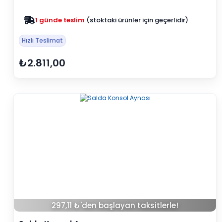
Zam yok
2025 fiyatları devam ediyor
Hızlı Teslimat
₺2.811,00
297,11 ₺'den başlayan taksitlerle!