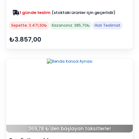
Zam yok
2025 fiyatları devam ediyor
Sepette: 3.471,30₺
Kazancınız: 385,70₺
Hızlı Teslimat
₺3.857,00
369,78 ₺'den başlayan taksitlerle!