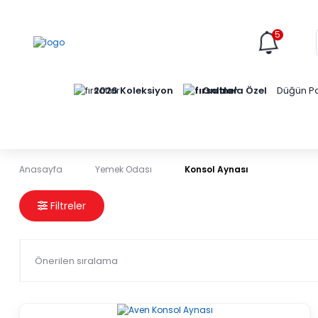
5
Online'a Özel
2026 Koleksiyon
Düğün Pa
Anasayfa
Yemek Odası
Konsol Aynası
Konsol Aynası
Filtreler