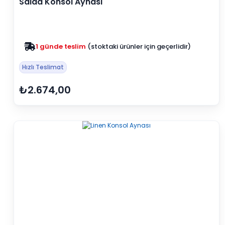
Salda Konsol Aynası
Zam yok
2025 fiyatları devam ediyor
Hızlı Teslimat
₺2.674,00