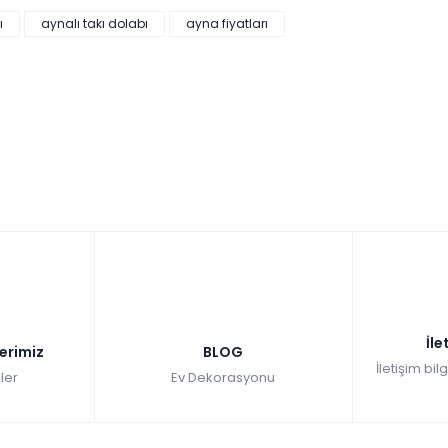
ı
aynalı takı dolabı
ayna fiyatları
İle
lerimiz
BLOG
İletişim bil
ler
Ev Dekorasyonu