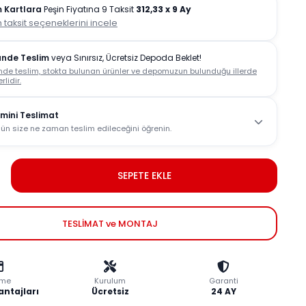
 Kartlara
Peşin Fiyatına 9 Taksit
312,33
x 9 Ay
 taksit seçeneklerini incele
ünde Teslim
veya Sınırsız, Ücretsiz Depoda Beklet!
nde teslim, stokta bulunan ürünler ve depomuzun bulunduğu illerde
rlidir.
mini Teslimat
ün size ne zaman teslim edileceğini öğrenin.
SEPETE EKLE
TESLİMAT ve MONTAJ
me
Kurulum
Garanti
antajları
Ücretsiz
24 AY