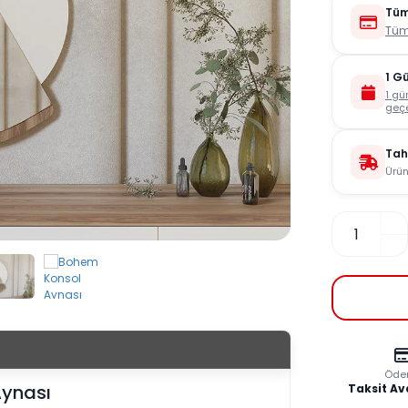
Tüm
Tüm
1 G
1 gü
geçe
Tah
Ürün
Öde
ynası
Taksit Av