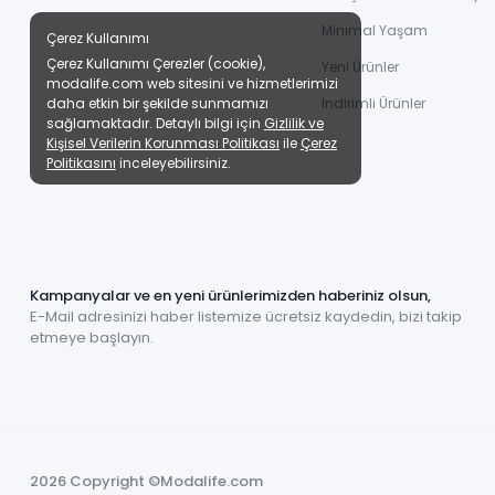
Minimal Yaşam
Çerez Kullanımı
Çerez Kullanımı Çerezler (cookie),
Yeni Ürünler
modalife.com web sitesini ve hizmetlerimizi
daha etkin bir şekilde sunmamızı
İndirimli Ürünler
sağlamaktadır. Detaylı bilgi için
Gizlilik ve
Kişisel Verilerin Korunması Politikası
ile
Çerez
Politikasını
inceleyebilirsiniz.
Kampanyalar ve en yeni ürünlerimizden haberiniz olsun,
E-Mail adresinizi haber listemize ücretsiz kaydedin, bizi takip
etmeye başlayın.
2026 Copyright ©Modalife.com