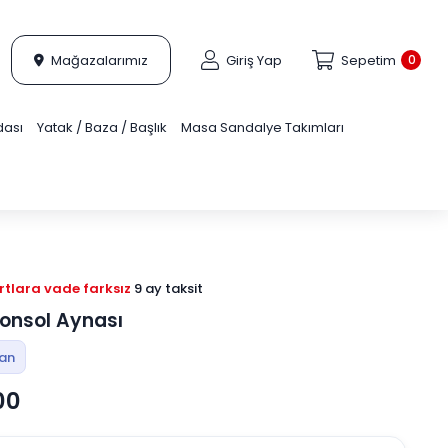
Mağazalarımız
Giriş Yap
Sepetim
0
dası
Yatak / Baza / Başlık
Masa Sandalye Takımları
tlara vade farksız
9 ay taksit
onsol Aynası
tan
00