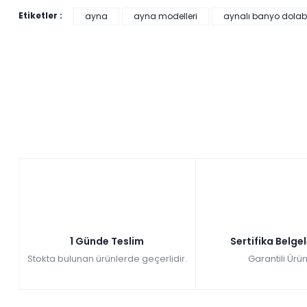
Etiketler :
ayna
ayna modelleri
aynalı banyo dolab
1 Günde Teslim
Sertifika Belge
Stokta bulunan ürünlerde geçerlidir.
Garantili Ürün