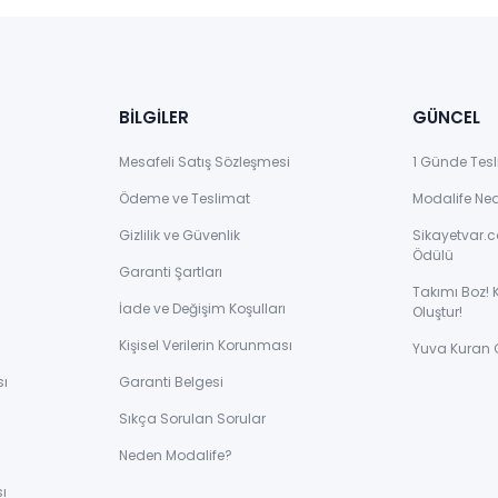
BİLGİLER
GÜNCEL
Mesafeli Satış Sözleşmesi
1 Günde Tesl
Ödeme ve Teslimat
Modalife Ne
Gizlilik ve Güvenlik
Sikayetvar.c
Ödülü
Garanti Şartları
Takımı Boz! 
İade ve Değişim Koşulları
Oluştur!
Kişisel Verilerin Korunması
Yuva Kuran 
sı
Garanti Belgesi
Sıkça Sorulan Sorular
ı
Neden Modalife?
ı