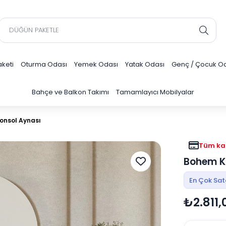
keti
Oturma Odası
Yemek Odası
Yatak Odası
Genç / Çocuk O
Bahçe ve Balkon Takımı
Tamamlayıcı Mobilyalar
onsol Aynası
Tüm kar
Bohem K
En Çok Sa
₺2.811,