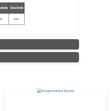
eklik
Derinlik
m
cm