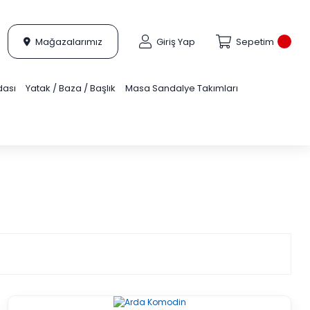
Mağazalarımız
Giriş Yap
Sepetim
dası
Yatak / Baza / Başlık
Masa Sandalye Takımları