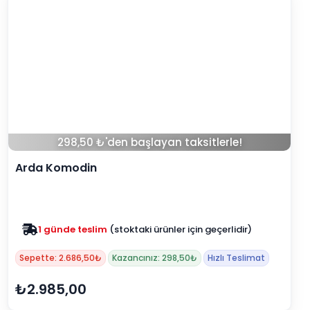
298,50 ₺'den başlayan taksitlerle!
Arda Komodin
1 günde teslim
(stoktaki ürünler için geçerlidir)
Zam yok
2025 fiyatları devam ediyor
Sepette: 2.686,50₺
Kazancınız: 298,50₺
Hızlı Teslimat
₺2.985,00