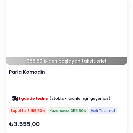
355,50 ₺'den başlayan taksitlerle!
Parla Komodin
1 günde teslim
(stoktaki ürünler için geçerlidir)
Zam yok
2025 fiyatları devam ediyor
Sepette: 3.199,50₺
Kazancınız: 355,50₺
Hızlı Teslimat
₺3.555,00