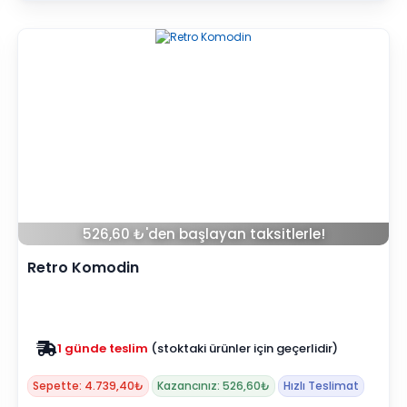
526,60 ₺'den başlayan taksitlerle!
Retro Komodin
1 günde teslim
(stoktaki ürünler için geçerlidir)
Zam yok
2025 fiyatları devam ediyor
Sepette: 4.739,40₺
Kazancınız: 526,60₺
Hızlı Teslimat