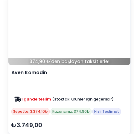
374,90 ₺'den başlayan taksitlerle!
Aven Komodin
1 günde teslim
(stoktaki ürünler için geçerlidir)
Zam yok
2025 fiyatları devam ediyor
Sepette: 3.374,10₺
Kazancınız: 374,90₺
Hızlı Teslimat
₺3.749,00