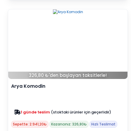
326,80 ₺'den başlayan taksitlerle!
Arya Komodin
1 günde teslim
(stoktaki ürünler için geçerlidir)
Zam yok
2025 fiyatları devam ediyor
Sepette: 2.941,20₺
Kazancınız: 326,80₺
Hızlı Teslimat