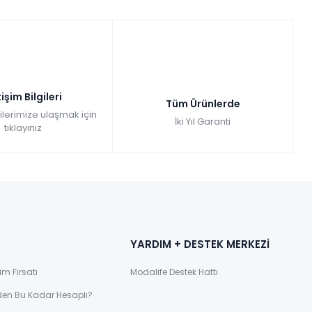
Uygun fiyatlı ve dayanıklı malzemelerden üretilmiş komodinler, uzun
ütçe dostu avantajlarla satın alınabilir.
tişim Bilgileri
odası dekorasyonunu tamamlamak isteyenler için ideal bir tercih
Tüm Ürünlerde
gilerimize ulaşmak için
İki Yıl Garanti
tıklayınız
YARDIM + DESTEK MERKEZİ
im Fırsatı
Modalife Destek Hattı
den Bu Kadar Hesaplı?