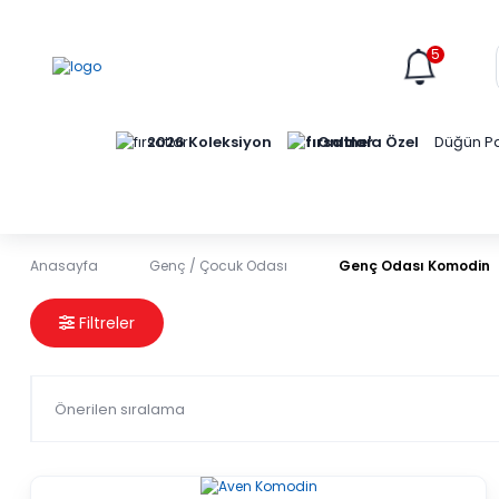
5
Online'a Özel
2026 Koleksiyon
Düğün Pa
Anasayfa
Genç / Çocuk Odası
Genç Odası Komodin
Genç Odası Komodin
Filtreler