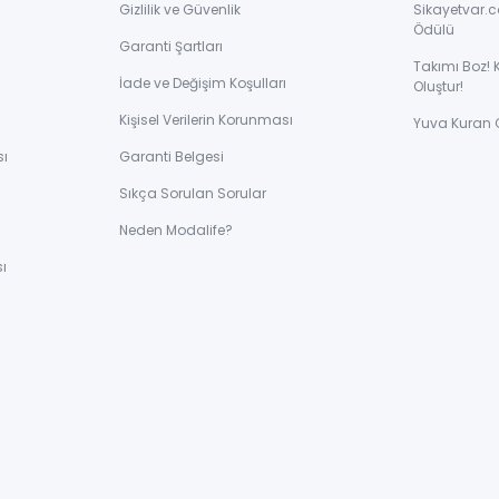
Gizlilik ve Güvenlik
Sikayetvar.c
Ödülü
Garanti Şartları
Takımı Boz! 
İade ve Değişim Koşulları
Oluştur!
Kişisel Verilerin Korunması
Yuva Kuran 
sı
Garanti Belgesi
Sıkça Sorulan Sorular
ı
Neden Modalife?
ı