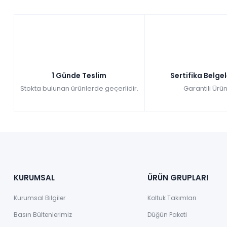
Her bütçeye uygun seçenekler sunan Modalife,
genç odası komo
ömürlü bir kullanım imkânı sağlar.
Modalife genç odası koleksiyonunda yer alan komodinler, hem ka
1 Günde Teslim
Sertifika Belge
Stokta bulunan ürünlerde geçerlidir.
Garantili Ürün
KURUMSAL
ÜRÜN GRUPLARI
Kurumsal Bilgiler
Koltuk Takımları
Basın Bültenlerimiz
Düğün Paketi