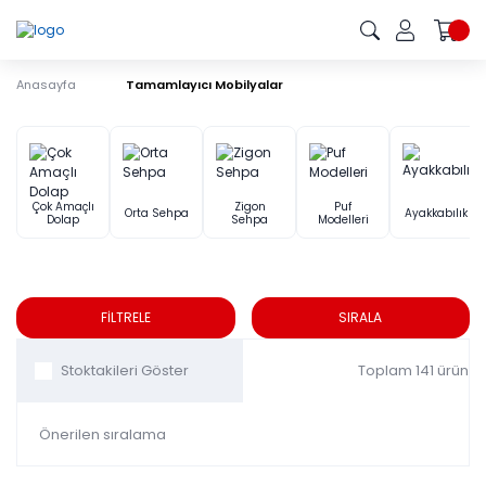
Anasayfa
Tamamlayıcı Mobilyalar
Tamamlayıcı Mobilyalar
Çok Amaçlı
Zigon
Puf
Orta Sehpa
Ayakkabılık
Dolap
Sehpa
Modelleri
FİLTRELE
SIRALA
Toplam 141 ürün