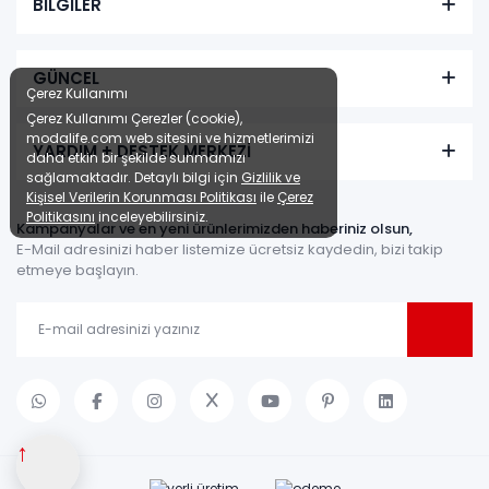
BİLGİLER
GÜNCEL
Çerez Kullanımı
Çerez Kullanımı Çerezler (cookie),
modalife.com web sitesini ve hizmetlerimizi
YARDIM + DESTEK MERKEZİ
daha etkin bir şekilde sunmamızı
sağlamaktadır. Detaylı bilgi için
Gizlilik ve
Kişisel Verilerin Korunması Politikası
ile
Çerez
Politikasını
inceleyebilirsiniz.
Kampanyalar ve en yeni ürünlerimizden haberiniz olsun,
E-Mail adresinizi haber listemize ücretsiz kaydedin, bizi takip
etmeye başlayın.
↑