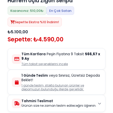
Hürrem Üçlü Zigon Sehpa
Kazancınız: 510,00₺
En Çok Satan
Sepette Ekstra %10 İndirim!
₺5.100,00
Sepette: ₺4.590,00
Tüm Kartlara
Peşin Fiyatına 9 Taksit
566,67
x
9 Ay
Tüm taksit seçeneklerini incele
1 Günde Teslim
veya Sınırsız, Ücretsiz Depoda
Beklet!
1 günde teslim, stokta bulunan ürünler ve
depomuzun bulunduğu illerde geçerlidir.
Tahmini Teslimat
Ürünün size ne zaman teslim edileceğini öğrenin.