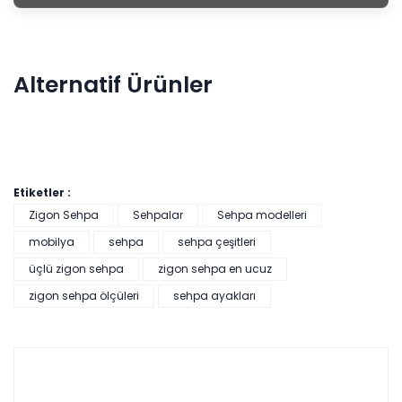
Alternatif Ürünler
Etiketler :
Zigon Sehpa
Sehpalar
Sehpa modelleri
mobilya
sehpa
sehpa çeşitleri
Cross Üçlü Zigon Sehpa
üçlü zigon sehpa
zigon sehpa en ucuz
zigon sehpa ölçüleri
sehpa ayakları
Tüm kartlara vade
9 ay
farksız
taksit
Sepette: 4.590,00₺