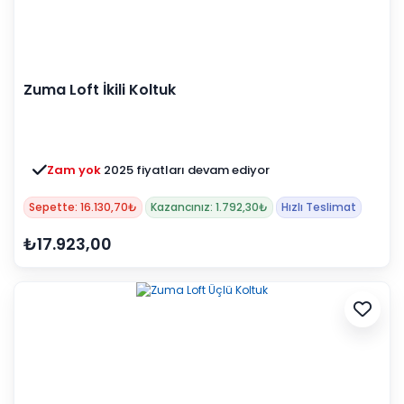
Zuma Loft İkili Koltuk
Zam yok
2025 fiyatları devam ediyor
Sepette: 16.130,70₺
Kazancınız: 1.792,30₺
Hızlı Teslimat
₺17.923,00