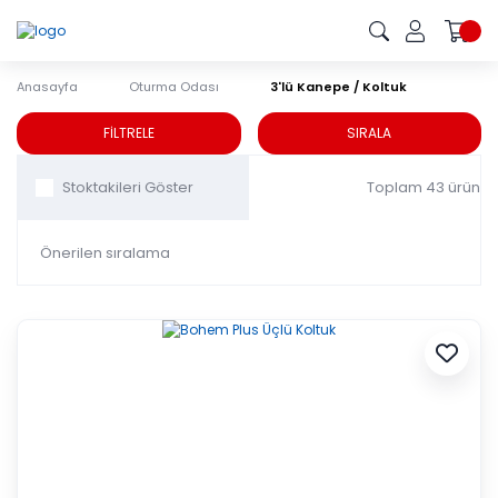
Anasayfa
Oturma Odası
3'lü Kanepe / Koltuk
3'lü Kanepe / Koltuk
FİLTRELE
SIRALA
Toplam 43 ürün