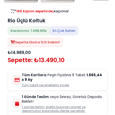
Tv
Duvar Rafı
Puf Modelleri
Genç Odası
Üniteleri/Sehpaları
195 kişinin sepetinde,
kaçırma!
Baza
Köşe Rafı
Rio Üçlü Koltuk
Orta Sehpa
Çalışma Masası
Tablo
Zigon Sehpa
Kazancınız: 1.498,90₺
En Çok Satan
Duvar Rafı
Orta Puflar
Sepette Ekstra %10 İndirim!
Kitaplık
Oturma Odası
₺14.989,00
Oyun ve Aktivite
Puf Modelleri
Sepette: ₺13.490,10
Masa Setleri
Tüm Kartlara
Peşin Fiyatına 9 Taksit
1.665,44
x 9 Ay
Tüm taksit seçeneklerini incele
1 Günde Teslim
veya Sınırsız, Ücretsiz Depoda
Beklet!
1 günde teslim, stokta bulunan ürünler ve
depomuzun bulunduğu illerde geçerlidir.