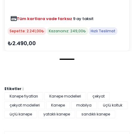
Tüm kartlara vade farksız
9 ay taksit
Sepette: 2.241,00₺
Kazancınız: 249,00₺
Hızlı Teslimat
₺2.490,00
Etiketler :
Kanepe fiyatları
Kanepe modelleri
çekyat
çekyat modelleri
Kanepe
mobilya
üçlü koltuk
üçlü kanepe
yataklı kanepe
sandıklı kanepe