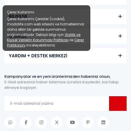
Çerez Kullanımı
BİLGİLER
Çerez Kullanımı Çerezler (cookie),
modalife.com web sitesini ve hizmetlerimizi
daha etkin bir şekilde sunmamızı
sağlamaktadır. Detaylı bilgi için
Gizlilik ve
GÜNCEL
Kişisel Verilerin Korunması Politikası
ile
Çerez
Politikasını
inceleyebilirsiniz.
YARDIM + DESTEK MERKEZİ
Kampanyalar ve en yeni ürünlerimizden haberiniz olsun,
E-Mail adresinizi haber listemize ücretsiz kaydedin, bizi takip
etmeye başlayın.