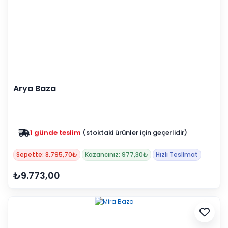
Arya Baza
1 günde teslim
(stoktaki ürünler için geçerlidir)
Zam yok
2025 fiyatları devam ediyor
Sepette: 8.795,70₺
Kazancınız: 977,30₺
Hızlı Teslimat
₺9.773,00