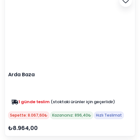
Arda Baza
1 günde teslim
(stoktaki ürünler için geçerlidir)
Zam yok
2025 fiyatları devam ediyor
Sepette: 8.067,60₺
Kazancınız: 896,40₺
Hızlı Teslimat
₺8.964,00