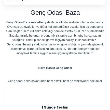
Genç Odası Baza
Genç Odası
Baza modelleri
yatakların altında saklı depolama alanlarıdır.
O
yuncaklar, kıyafetler ve diğer kullanmadığınız eşyalar için ek depolama
alanı sağlar. Hem kullanım kolaylığı hem de estetik bir düzen sunmaktadır.
Bazalarımızda bulunan ergonomik sistemle aşırı bir güç harcamadan
yatağınızı kaldırıp
sandık görevi taşıyan bazayı kullanabilirsiniz.
Genç odası bazalı yatak
kullanım kolaylığı ve şıklığının yanında güvenlik
sistemleriyle iç rahatlığıyla kullanabilirsiniz. Birbirinden şık modelleri
inceyerek tarzına uygun olanı uygun fiyatlarla alabilirsiniz.
Baza Başlık Genç Odası
Genç odası dekorasyonunda hem estetik hem de fonksiyonel çözümler
arayanlar için
baza başlık
seçimleri oldukça önemlidir. Özellikle
Modalife
genç odası
koleksiyonları, modern tasarımlarıyla gençlerin tarzına hitap
ederken dayanıklı yapısıyla uzun ömürlü kullanım sunar. Rahat bir uyku alanı
oluşturmakla kalmayıp odanın havasını da değiştiren baza başlık modelleri,
genç odasına şıklık katmak isteyenler için ideal tercihlerden biridir. Doğru
1 Günde Teslim
seçimle, hem konforlu hem de trend bir yaşam alanı yaratmak mümkün olur.