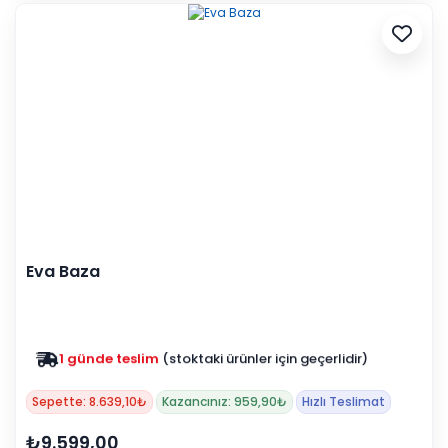
Eva Baza
1 günde teslim
(stoktaki ürünler için geçerlidir)
Zam yok
2025 fiyatları devam ediyor
Sepette: 8.639,10₺
Kazancınız: 959,90₺
Hızlı Teslimat
₺9.599,00