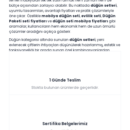
temel mobilyaları tek tek satın almak hem zaman hem de
bütçe açısından zorlayıcı olabilir. Bu noktada
düğün setleri
,
uyumlu tasarımları, avantajlı fiyatları ve pratik çözümleriyle
öne çıkar. Özellikle
mobilya düğün seti
,
evlilik seti
,
Düğün
Paketi seti fiyatları
ve
düğün seti mobilya fiyatları
gibi
aramalar, kullanıcıların hem ekonomik hem de uzun ömürlü
çözümler aradığını açıkça gösterir.
Düğün kategorisi altında sunulan
düğün setleri
, yeni
evlenecek çiftlerin ihtiyaçları düşünülerek hazırlanmış, estetik ve
fonksiyonelliği bir arada sunan özel kombinasyonlardan
oluşur. Yatak odası, yemek odası ve koltuk takımı gibi evin en
temel alanlarını kapsayan bu setler, ev kurma sürecini daha
planlı ve stressiz hale getirir. Parça parça alışverişin yarattığı
uyumsuzluk riskini ortadan kaldıran
düğün seti
çözümleri,
modern yaşamın beklentilerine uygun şekilde tasarlanır.
1 Günde Teslim
2026 Düğün Paketleri Nedir?
Stokta bulunan ürünlerde geçerlidir.
Neleri Kapsar?
Düğün seti
, evlilik sürecinde yeni bir yaşam alanı kuracak
çiftlerin temel mobilya ihtiyaçlarını tek bir paket altında sunan
kapsamlı çözümlerdir. Standart bir
düğün seti
çoğunlukla
yatak odası takımı, yemek odası takımı ve koltuk takımından
Sertifika Belgelerimiz
oluşur. Bazı setlerde TV ünitesi, orta sehpa, yan sehpa veya