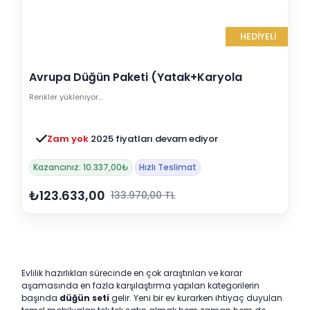
HEDİYELİ
Avrupa Düğün Paketi (Yatak+Karyola
Hediye)
Renkler yükleniyor…
Zam yok
2025 fiyatları devam ediyor
Kazancınız: 10.337,00₺
Hızlı Teslimat
₺123.633,00
133.970,00 TL
Evlilik hazırlıkları sürecinde en çok araştırılan ve karar
aşamasında en fazla karşılaştırma yapılan kategorilerin
başında
düğün seti
gelir. Yeni bir ev kurarken ihtiyaç duyulan