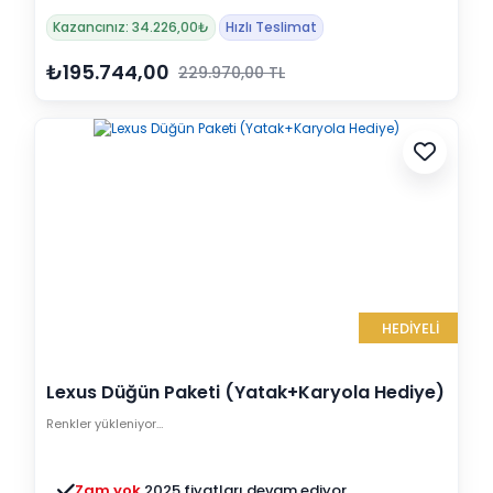
Kazancınız: 34.226,00₺
Hızlı Teslimat
₺195.744,00
229.970,00 TL
HEDİYELİ
Lexus Düğün Paketi (Yatak+Karyola Hediye)
Renkler yükleniyor…
Zam yok
2025 fiyatları devam ediyor