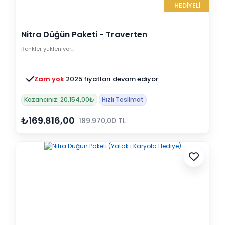
HEDİYELİ
Nitra Düğün Paketi - Traverten
(Yatak+Karyola Hediye)
Renkler yükleniyor…
Zam yok
2025 fiyatları devam ediyor
Kazancınız: 20.154,00₺
Hızlı Teslimat
₺169.816,00
189.970,00 TL