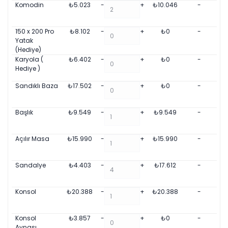
Komodin
₺
5.023
-
+
₺
10.046
-
150 x 200 Pro
₺
8.102
-
+
₺
0
-
Yatak
(Hediye)
Karyola (
₺
6.402
-
+
₺
0
-
Hediye )
Sandıklı Baza
₺
17.502
-
+
₺
0
-
Başlık
₺
9.549
-
+
₺
9.549
-
Açılır Masa
₺
15.990
-
+
₺
15.990
-
Sandalye
₺
4.403
-
+
₺
17.612
-
Konsol
₺
20.388
-
+
₺
20.388
-
Konsol
₺
3.857
-
+
₺
0
-
Aynası