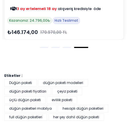
ve aynı zamanda yatak olması ile bir çok konforu
bünyesinde barındıran Vivaldi koltuk takımını yemek ve
3 ay ertelemeli 18 ay
alışveriş kredisiyle öde
yatak odası ile tamamlayarak bu konforu evinin her
Kazancınız: 24.796,00₺
Hızlı Teslimat
köşesinde yaşayabilirsin. Vivaldi düğün paketi mağazalarda
ve internet sitemizde seni bekliyor. Hadi gel bir kahve içerek
₺146.174,00
170.970,00 TL
şıklığın ve rahatlığın konforunu birlikte deneyimleyelim.
Etiketler :
Düğün paketi
düğün paketi modelleri
düğün paketi fiyatları
çeyiz paketi
üçlü düğün paketi
evlilik paketi
düğün paketleri mobilya
hesaplı düğün paketleri
full düğün paketleri
her şey dahil düğün paketi