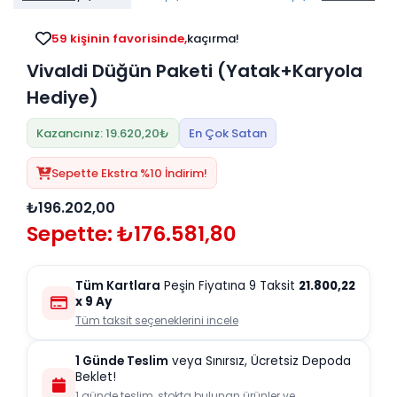
Tv
Duvar Rafı
Puf Modelleri
Genç Odası
Üniteleri/Sehpaları
59 kişinin favorisinde,
kaçırma!
Baza
Köşe Rafı
Vivaldi Düğün Paketi (Yatak+Karyola
Orta Sehpa
Çalışma Masası
Tablo
Hediye)
Zigon Sehpa
Duvar Rafı
Kazancınız: 19.620,20₺
En Çok Satan
Orta Puflar
Kitaplık
Sepette Ekstra %10 İndirim!
Oturma Odası
Oyun ve Aktivite
Puf Modelleri
Masa Setleri
₺196.202,00
Sepette: ₺176.581,80
Tüm Kartlara
Peşin Fiyatına 9 Taksit
21.800,22
x 9 Ay
Tüm taksit seçeneklerini incele
1 Günde Teslim
veya Sınırsız, Ücretsiz Depoda
Beklet!
1 günde teslim, stokta bulunan ürünler ve