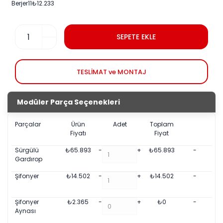
Berjer
1
1
₺
12.233
SEPETE EKLE
TESLİMAT ve MONTAJ
Modüler Parça Seçenekleri
Parçalar
Ürün
Adet
Toplam
Fiyatı
Fiyat
Sürgülü
₺
65.893
-
+
₺
65.893
-
Gardırop
Şifonyer
₺
14.502
-
+
₺
14.502
-
Şifonyer
₺
2.365
-
+
₺
0
-
Aynası