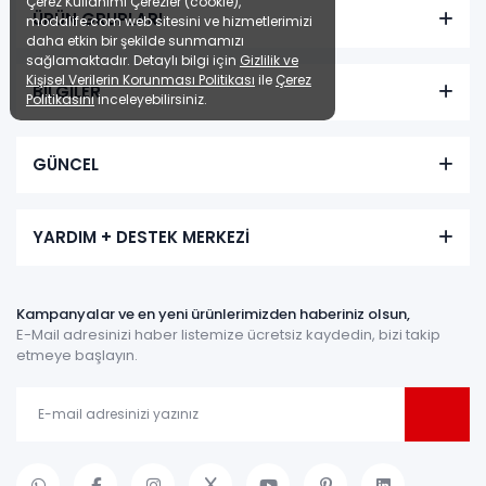
Çerez Kullanımı Çerezler (cookie),
ÜRÜN GRUPLARI
modalife.com web sitesini ve hizmetlerimizi
daha etkin bir şekilde sunmamızı
sağlamaktadır. Detaylı bilgi için
Gizlilik ve
Kişisel Verilerin Korunması Politikası
ile
Çerez
BİLGİLER
Politikasını
inceleyebilirsiniz.
GÜNCEL
YARDIM + DESTEK MERKEZİ
Kampanyalar ve en yeni ürünlerimizden haberiniz olsun,
E-Mail adresinizi haber listemize ücretsiz kaydedin, bizi takip
etmeye başlayın.