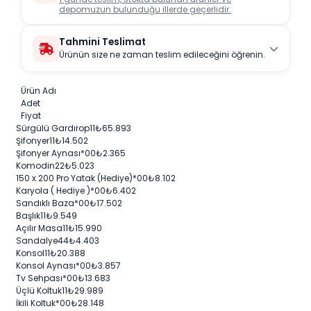
depomuzun bulunduğu illerde geçerlidir.
Tahmini Teslimat
Ürünün size ne zaman teslim edileceğini öğrenin.
Ürün Adı
Adet
Fiyat
Sürgülü Gardırop
1
1
₺
65.893
Şifonyer
1
1
₺
14.502
Şifonyer Aynası
*0
0
₺
2.365
Komodin
2
2
₺
5.023
150 x 200 Pro Yatak (Hediye)
*0
0
₺
8.102
Karyola ( Hediye )
*0
0
₺
6.402
Sandıklı Baza
*0
0
₺
17.502
Başlık
1
1
₺
9.549
Açılır Masa
1
1
₺
15.990
Sandalye
4
4
₺
4.403
Konsol
1
1
₺
20.388
Konsol Aynası
*0
0
₺
3.857
Tv Sehpası
*0
0
₺
13.683
Üçlü Koltuk
1
1
₺
29.989
İkili Koltuk
*0
0
₺
28.148