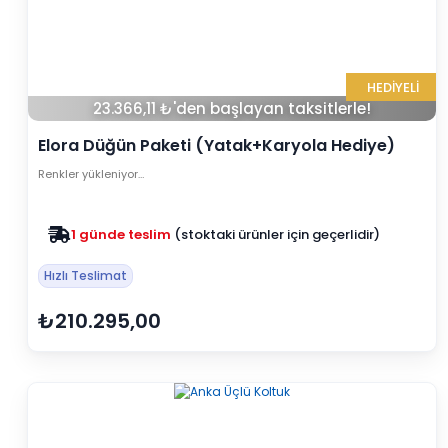
HEDİYELİ
23.366,11 ₺'den başlayan taksitlerle!
Elora Düğün Paketi (Yatak+Karyola Hediye)
Renkler yükleniyor…
Zam yok
2025 fiyatları devam ediyor
Hızlı Teslimat
₺210.295,00