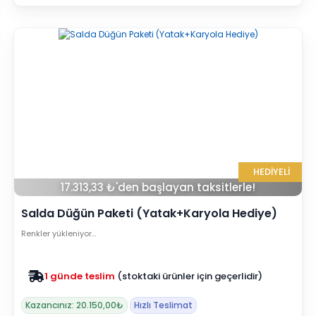
HEDİYELİ
17.313,33 ₺'den başlayan taksitlerle!
Salda Düğün Paketi (Yatak+Karyola Hediye)
Renkler yükleniyor…
Zam yok
2025 fiyatları devam ediyor
Kazancınız: 20.150,00₺
Hızlı Teslimat