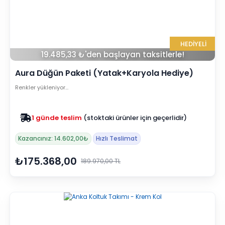
HEDİYELİ
19.485,33 ₺'den başlayan taksitlerle!
Aura Düğün Paketi (Yatak+Karyola Hediye)
Renkler yükleniyor…
Zam yok
2025 fiyatları devam ediyor
Kazancınız: 14.602,00₺
Hızlı Teslimat
₺175.368,00
189.970,00 TL