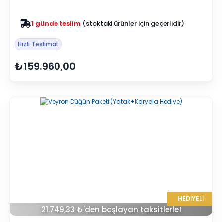
Zam yok
2025 fiyatları devam ediyor
Hızlı Teslimat
₺159.960,00
HEDİYELİ
21.749,33 ₺'den başlayan taksitlerle!