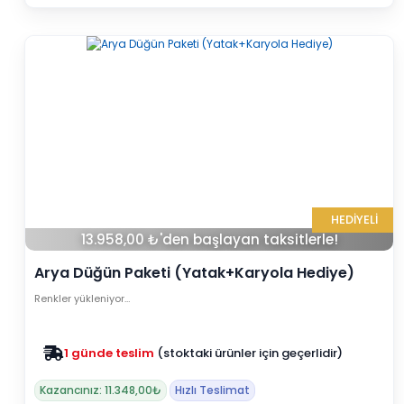
HEDİYELİ
13.958,00 ₺'den başlayan taksitlerle!
Arya Düğün Paketi (Yatak+Karyola Hediye)
Renkler yükleniyor…
Zam yok
2025 fiyatları devam ediyor
Kazancınız: 11.348,00₺
Hızlı Teslimat