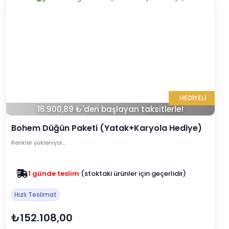
HEDİYELİ
16.900,89 ₺'den başlayan taksitlerle!
Bohem Düğün Paketi (Yatak+Karyola Hediye)
Renkler yükleniyor…
Zam yok
2025 fiyatları devam ediyor
Hızlı Teslimat
₺152.108,00