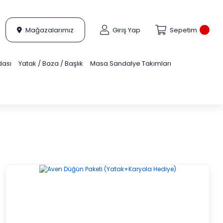
Mağazalarımız
Giriş Yap
Sepetim
dası
Yatak / Baza / Başlık
Masa Sandalye Takımları