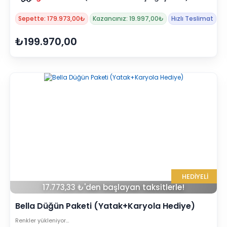
Sepette: 179.973,00₺
Kazancınız: 19.997,00₺
Hızlı Teslimat
₺199.970,00
HEDİYELİ
17.773,33 ₺'den başlayan taksitlerle!
Bella Düğün Paketi (Yatak+Karyola Hediye)
Renkler yükleniyor…