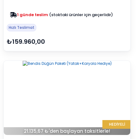
Zam yok
2025 fiyatları devam ediyor
Hızlı Teslimat
₺159.960,00
HEDİYELİ
21.135,67 ₺'den başlayan taksitlerle!