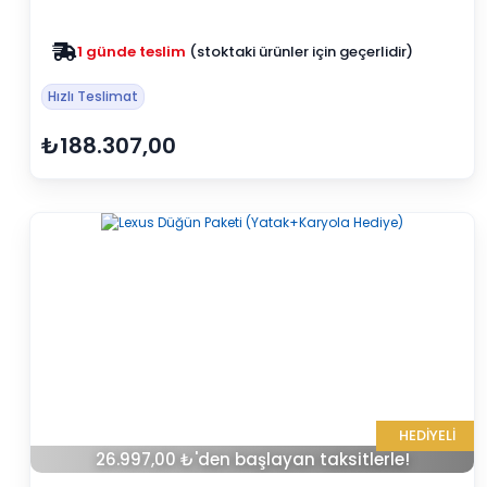
Zam yok
2025 fiyatları devam ediyor
Hızlı Teslimat
₺188.307,00
HEDİYELİ
26.997,00 ₺'den başlayan taksitlerle!