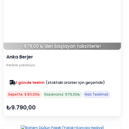
979,00 ₺'den başlayan taksitlerle!
Anka Berjer
Renkler yükleniyor…
Zam yok
2025 fiyatları devam ediyor
Sepette: 8.811,00₺
Kazancınız: 979,00₺
Hızlı Teslimat
₺9.790,00