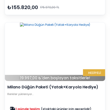
₺155.820,00
175.970,00 TL
HEDİYELİ
19.997,00 ₺'den başlayan taksitlerle!
Milano Düğün Paketi (Yatak+Karyola Hediye)
Renkler yükleniyor…
Zam yok
2025 fiyatları devam ediyor