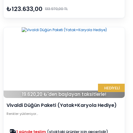
₺123.633,00
133.970,00 TL
HEDİYELİ
19.620,20 ₺'den başlayan taksitlerle!
Vivaldi Düğün Paketi (Yatak+Karyola Hediye)
Renkler yükleniyor…
Zam yok
2025 fiyatları devam ediyor