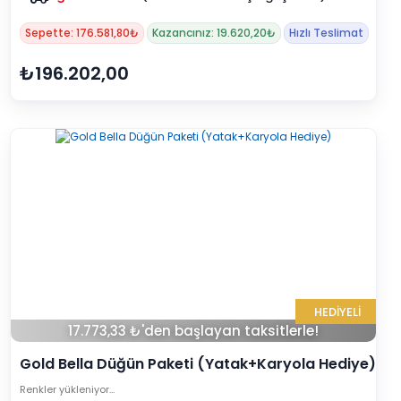
Sepette: 176.581,80₺
Kazancınız: 19.620,20₺
Hızlı Teslimat
₺196.202,00
HEDİYELİ
17.773,33 ₺'den başlayan taksitlerle!
Gold Bella Düğün Paketi (Yatak+Karyola Hediye)
Renkler yükleniyor…