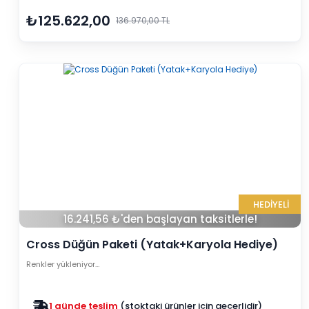
₺125.622,00
136.970,00 TL
HEDİYELİ
16.241,56 ₺'den başlayan taksitlerle!
Cross Düğün Paketi (Yatak+Karyola Hediye)
Renkler yükleniyor…
Zam yok
2025 fiyatları devam ediyor