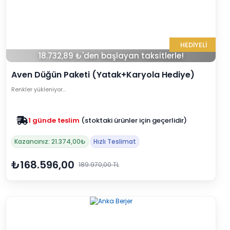
HEDİYELİ
18.732,89 ₺'den başlayan taksitlerle!
Aven Düğün Paketi (Yatak+Karyola Hediye)
Renkler yükleniyor…
Zam yok
2025 fiyatları devam ediyor
Kazancınız: 21.374,00₺
Hızlı Teslimat
₺168.596,00
189.970,00 TL