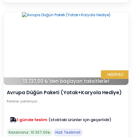
HEDİYELİ
13.737,00 ₺'den başlayan taksitlerle!
Avrupa Düğün Paketi (Yatak+Karyola Hediye)
Renkler yükleniyor…
Zam yok
2025 fiyatları devam ediyor
Kazancınız: 10.337,00₺
Hızlı Teslimat