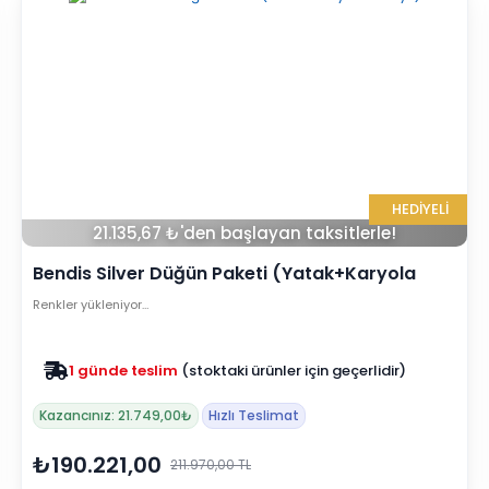
HEDİYELİ
21.135,67 ₺'den başlayan taksitlerle!
Bendis Silver Düğün Paketi (Yatak+Karyola
Hediye)
Renkler yükleniyor…
Zam yok
2025 fiyatları devam ediyor
Kazancınız: 21.749,00₺
Hızlı Teslimat
₺190.221,00
211.970,00 TL