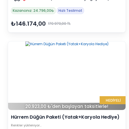
Kazancınız: 24.796,00₺
Hızlı Teslimat
₺146.174,00
170.970,00 TL
HEDİYELİ
20.923,00 ₺'den başlayan taksitlerle!
Hürrem Düğün Paketi (Yatak+Karyola Hediye)
Renkler yükleniyor…