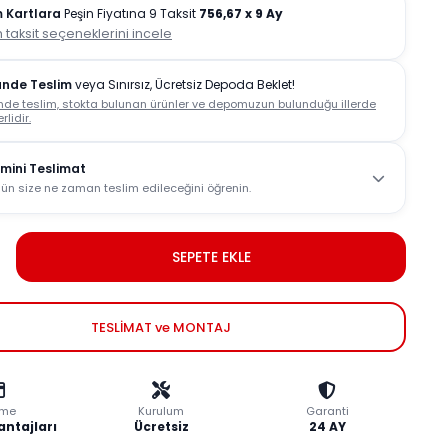
 Kartlara
Peşin Fiyatına 9 Taksit
756,67
x 9 Ay
 taksit seçeneklerini incele
ünde Teslim
veya Sınırsız, Ücretsiz Depoda Beklet!
nde teslim, stokta bulunan ürünler ve depomuzun bulunduğu illerde
rlidir.
mini Teslimat
ün size ne zaman teslim edileceğini öğrenin.
SEPETE EKLE
TESLİMAT ve MONTAJ
me
Kurulum
Garanti
antajları
Ücretsiz
24 AY