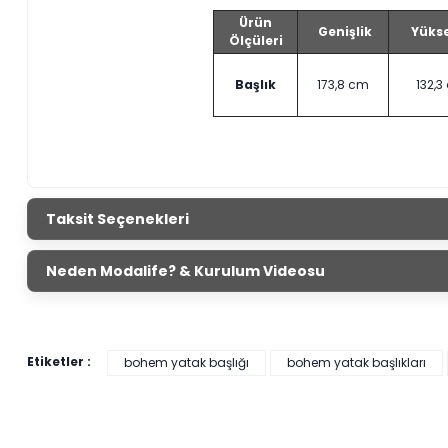
Ürün
Genişlik
Yükse
Ölçüleri
Başlık
173,8 cm
132,3
Taksit Seçenekleri
Neden Modalife? & Kurulum Videosu
Etiketler :
bohem yatak başlığı
bohem yatak başlıkları