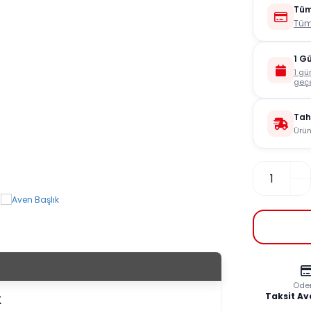
Tüm
Tüm
1 G
1 gü
geçe
Tah
Ürün
Öde
Taksit Av
k