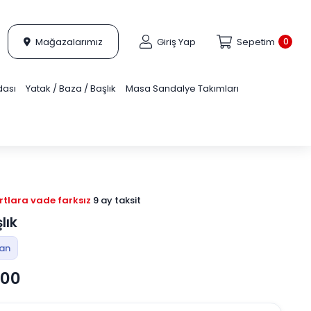
Mağazalarımız
Giriş Yap
Sepetim
0
dası
Yatak / Baza / Başlık
Masa Sandalye Takımları
tlara vade farksız
9 ay taksit
lık
tan
,00