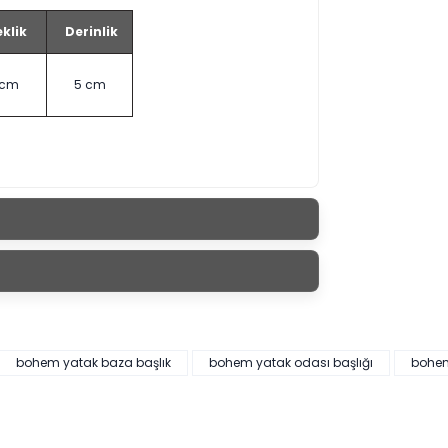
klik
Derinlik
 cm
5 cm
bohem yatak baza başlık
bohem yatak odası başlığı
bohem