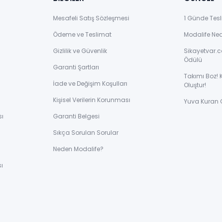
Mesafeli Satış Sözleşmesi
1 Günde Tesl
Ödeme ve Teslimat
Modalife Ne
Gizlilik ve Güvenlik
Sikayetvar.c
Ödülü
Garanti Şartları
Takımı Boz! 
İade ve Değişim Koşulları
Oluştur!
Kişisel Verilerin Korunması
Yuva Kuran 
sı
Garanti Belgesi
Sıkça Sorulan Sorular
ı
Neden Modalife?
ı