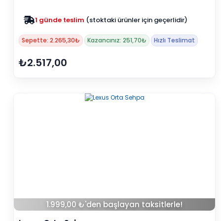
Zam yok
2025 fiyatları devam ediyor
Sepette: 2.265,30₺
Kazancınız: 251,70₺
Hızlı Teslimat
₺2.517,00
1.999,00 ₺'den başlayan taksitlerle!