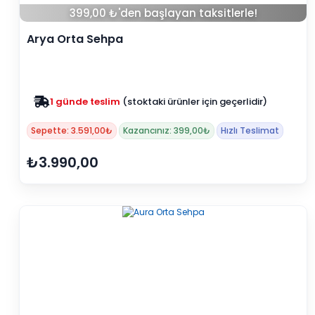
399,00 ₺'den başlayan taksitlerle!
Arya Orta Sehpa
Zam yok
2025 fiyatları devam ediyor
Sepette: 3.591,00₺
Kazancınız: 399,00₺
Hızlı Teslimat
₺3.990,00