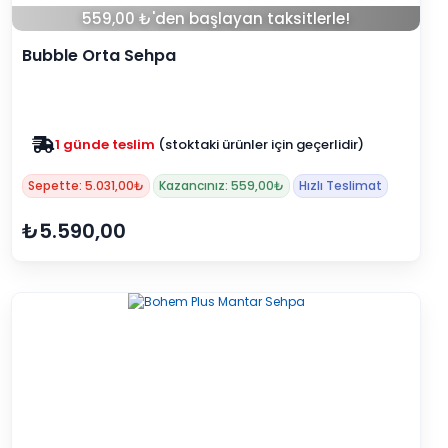
559,00 ₺'den başlayan taksitlerle!
Bubble Orta Sehpa
Zam yok
2025 fiyatları devam ediyor
Sepette: 5.031,00₺
Kazancınız: 559,00₺
Hızlı Teslimat
₺5.590,00