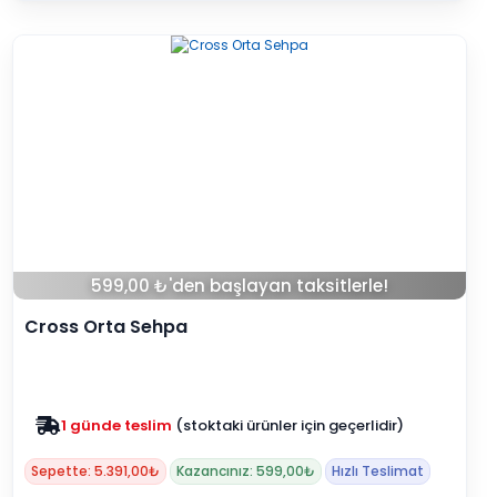
599,00 ₺'den başlayan taksitlerle!
Cross Orta Sehpa
Zam yok
2025 fiyatları devam ediyor
Sepette: 5.391,00₺
Kazancınız: 599,00₺
Hızlı Teslimat