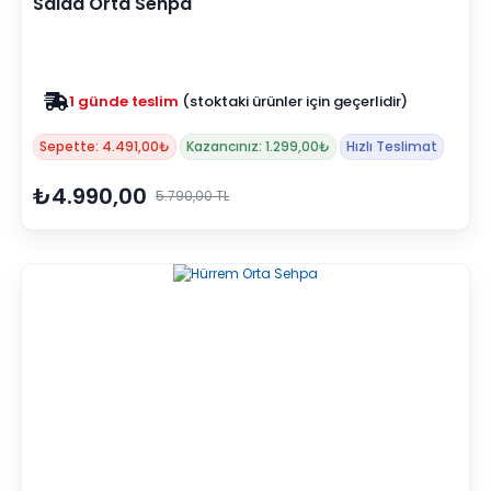
Salda Orta Sehpa
Zam yok
2025 fiyatları devam ediyor
Sepette: 4.491,00₺
Kazancınız: 1.299,00₺
Hızlı Teslimat
₺4.990,00
5.790,00 TL