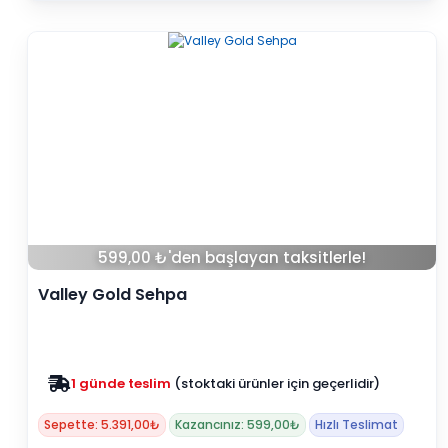
599,00 ₺'den başlayan taksitlerle!
Valley Gold Sehpa
Zam yok
2025 fiyatları devam ediyor
Sepette: 5.391,00₺
Kazancınız: 599,00₺
Hızlı Teslimat