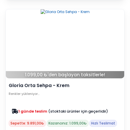
1.099,00 ₺'den başlayan taksitlerle!
Gloria Orta Sehpa - Krem
Renkler yükleniyor…
Zam yok
2025 fiyatları devam ediyor
Sepette: 9.891,00₺
Kazancınız: 1.099,00₺
Hızlı Teslimat