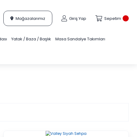
Mağazalarımız
Giriş Yap
Sepetim
dası
Yatak / Baza / Başlık
Masa Sandalye Takımları