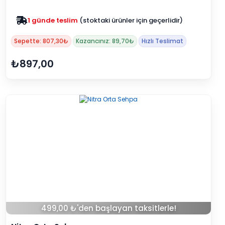
Zam yok
2025 fiyatları devam ediyor
Sepette: 807,30₺
Kazancınız: 89,70₺
Hızlı Teslimat
₺897,00
499,00 ₺'den başlayan taksitlerle!