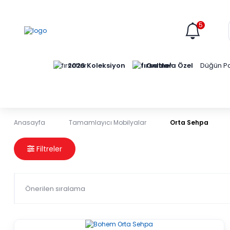
5
Online'a Özel
2026 Koleksiyon
Düğün Pa
Anasayfa
Tamamlayıcı Mobilyalar
Orta Sehpa
Orta Sehpa
Filtreler