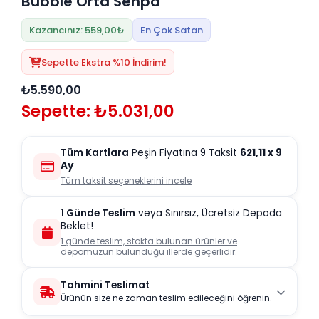
Bubble Orta Sehpa
Kazancınız: 559,00₺
En Çok Satan
Sepette Ekstra %10 İndirim!
₺5.590,00
Sepette: ₺5.031,00
Tüm Kartlara
Peşin Fiyatına 9 Taksit
621,11
x 9
Ay
Tüm taksit seçeneklerini incele
1 Günde Teslim
veya Sınırsız, Ücretsiz Depoda
Beklet!
1 günde teslim, stokta bulunan ürünler ve
depomuzun bulunduğu illerde geçerlidir.
Tahmini Teslimat
Ürünün size ne zaman teslim edileceğini öğrenin.