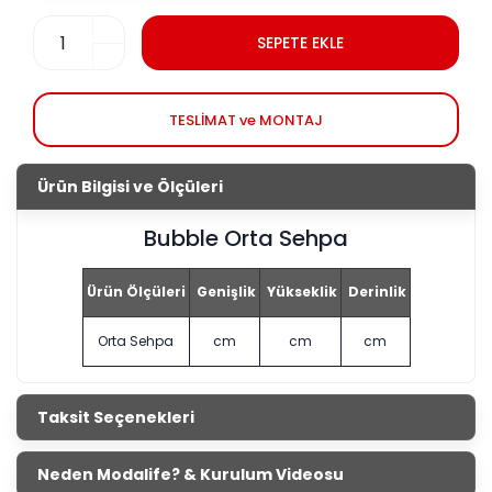
SEPETE EKLE
TESLİMAT ve MONTAJ
Ürün Bilgisi ve Ölçüleri
Bubble Orta Sehpa
Ürün Ölçüleri
Genişlik
Yükseklik
Derinlik
Orta Sehpa
cm
cm
cm
Taksit Seçenekleri
Neden Modalife? & Kurulum Videosu