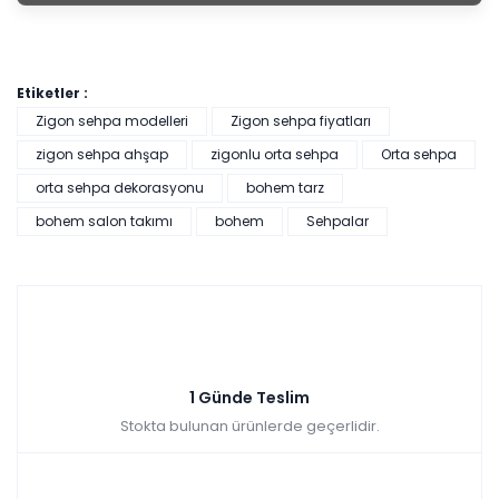
Etiketler :
Zigon sehpa modelleri
Zigon sehpa fiyatları
zigon sehpa ahşap
zigonlu orta sehpa
Orta sehpa
orta sehpa dekorasyonu
bohem tarz
bohem salon takımı
bohem
Sehpalar
1 Günde Teslim
Stokta bulunan ürünlerde geçerlidir.