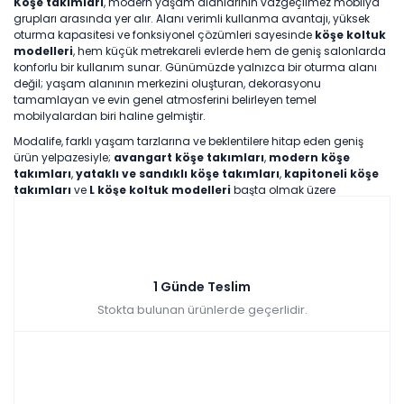
Köşe takımları
, modern yaşam alanlarının vazgeçilmez mobilya
grupları arasında yer alır. Alanı verimli kullanma avantajı, yüksek
oturma kapasitesi ve fonksiyonel çözümleri sayesinde
köşe koltuk
modelleri
, hem küçük metrekareli evlerde hem de geniş salonlarda
konforlu bir kullanım sunar. Günümüzde yalnızca bir oturma alanı
değil; yaşam alanının merkezini oluşturan, dekorasyonu
tamamlayan ve evin genel atmosferini belirleyen temel
mobilyalardan biri haline gelmiştir.
Modalife
, farklı yaşam tarzlarına ve beklentilere hitap eden geniş
ürün yelpazesiyle;
avangart köşe takımları
,
modern köşe
takımları
,
yataklı ve sandıklı köşe takımları
,
kapitoneli köşe
takımları
ve
L köşe koltuk modelleri
başta olmak üzere
aradığınız her tarzda
köşe takımı modelini
bütçe dostu fiyatlarla
sunar.
Köşe Takımı Nedir ve Neden
1 Günde Teslim
Bu Kadar Tercih Edilir?
Stokta bulunan ürünlerde geçerlidir.
Köşe takımı
, L veya U formunda tasarlanan, mekânın köşe
noktalarını verimli şekilde değerlendiren koltuk gruplarıdır. Klasik
koltuk takımlarına kıyasla alan kaybını minimuma indirirken,
maksimum oturma alanı sunar. Bu özelliği sayesinde özellikle şehir
yaşamında, dar metrekareli evlerde büyük avantaj sağlar.