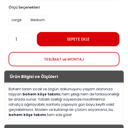
Ölçü Seçenekleri
Large
Medium
SEPETE EKLE
TESLİMAT ve MONTAJ
Ürün Bilgisi ve Ölçüleri
Bohem tarzın sıcak ve özgün dokunuşunu yaşam alanınıza
taşıyan
bohem köşe takımı
, hem şıklığı hem de fonksiyonelliği
bir arada sunar. Yataklı özelliği sayesinde misafirlerinizi
rahatça ağırlayabilir, konforlu yapısıyla gün boyu keyifli vakit
geçirebilirsiniz. Modern ve kullanışlı bir çözüm arıyorsanız, bu
bohem köşe takımı
tam size göre!