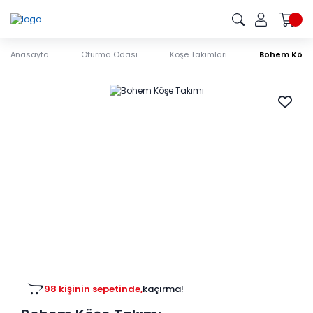
Anasayfa
Oturma Odası
Köşe Takımları
Bohem Köşe
98 kişinin sepetinde,
kaçırma!