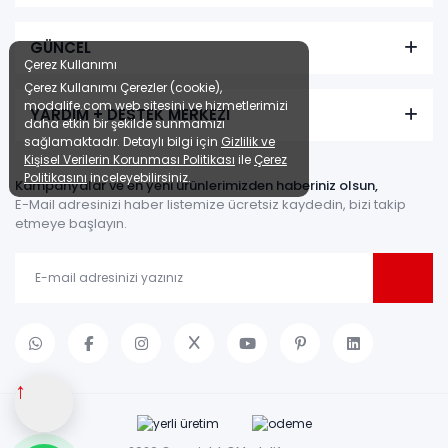
GÜNCEL
Çerez Kullanımı
Çerez Kullanımı Çerezler (cookie),
modalife.com web sitesini ve hizmetlerimizi
YARDIM + DESTEK MERKEZİ
daha etkin bir şekilde sunmamızı
sağlamaktadır. Detaylı bilgi için
Gizlilik ve
Kişisel Verilerin Korunması Politikası
ile
Çerez
Politikasını
inceleyebilirsiniz.
Kampanyalar ve en yeni ürünlerimizden haberiniz olsun,
E-Mail adresinizi haber listemize ücretsiz kaydedin, bizi takip
etmeye başlayın.
↑