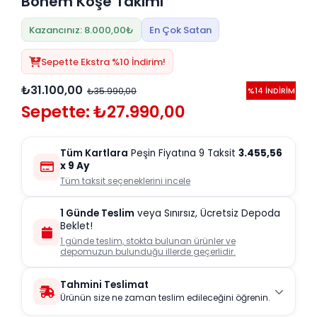
Bohem Köşe Takımı
Kazancınız: 8.000,00₺
En Çok Satan
Sepette Ekstra %10 İndirim!
₺31.100,00
₺35.990,00
%14 İNDİRİM
Sepette: ₺27.990,00
Tüm Kartlara
Peşin Fiyatına 9 Taksit
3.455,56
x 9 Ay
Tüm taksit seçeneklerini incele
1 Günde Teslim
veya Sınırsız, Ücretsiz Depoda
Beklet!
1 günde teslim, stokta bulunan ürünler ve
depomuzun bulunduğu illerde geçerlidir.
Tahmini Teslimat
Ürünün size ne zaman teslim edileceğini öğrenin.