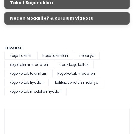
Taksit Seçenekleri
Neden Modalife? & Kurulum Videosu
Etiketler :
Köşe Takımı
Köşe takımları
mobilya
köşe takımı modelleri
ucuz köşe koltuk
köşe koltuk takımları
köşe koltuk modelleri
köşe koltuk fiyatları
kefilsiz senetsiz mobilya
köşe koltuk modelleri fiyatları