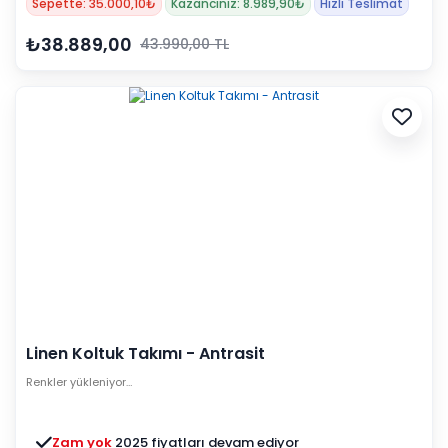
Sepette: 35.000,10₺
Kazancınız: 8.989,90₺
Hızlı Teslimat
₺38.889,00
43.990,00 TL
Linen Koltuk Takımı - Antrasit
Renkler yükleniyor…
Zam yok
2025 fiyatları devam ediyor