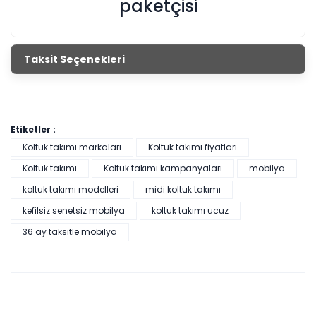
paketçisi
Taksit Seçenekleri
Etiketler :
Koltuk takımı markaları
Koltuk takımı fiyatları
Koltuk takımı
Koltuk takımı kampanyaları
mobilya
koltuk takımı modelleri
midi koltuk takımı
kefilsiz senetsiz mobilya
koltuk takımı ucuz
36 ay taksitle mobilya