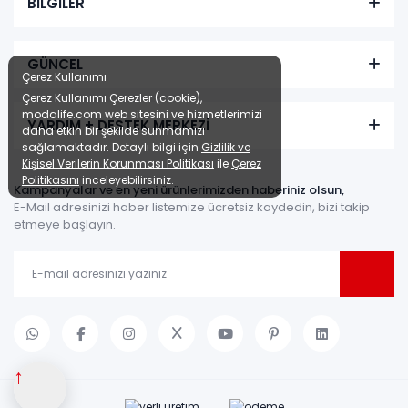
BİLGİLER
GÜNCEL
Çerez Kullanımı
Çerez Kullanımı Çerezler (cookie),
modalife.com web sitesini ve hizmetlerimizi
YARDIM + DESTEK MERKEZİ
daha etkin bir şekilde sunmamızı
sağlamaktadır. Detaylı bilgi için
Gizlilik ve
Kişisel Verilerin Korunması Politikası
ile
Çerez
Politikasını
inceleyebilirsiniz.
Kampanyalar ve en yeni ürünlerimizden haberiniz olsun,
E-Mail adresinizi haber listemize ücretsiz kaydedin, bizi takip
etmeye başlayın.
↑