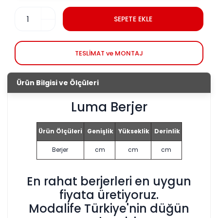
SEPETE EKLE
TESLİMAT ve MONTAJ
Ürün Bilgisi ve Ölçüleri
Luma Berjer
Ürün Ölçüleri
Genişlik
Yükseklik
Derinlik
Berjer
cm
cm
cm
En rahat berjerleri en uygun
fiyata üretiyoruz.
Modalife Türkiye'nin düğün