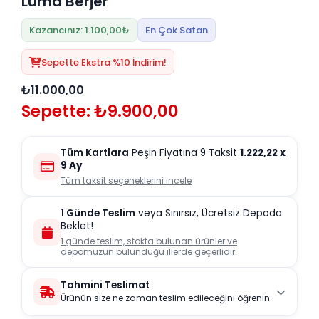
Luma Berjer
Kazancınız: 1.100,00₺
En Çok Satan
Sepette Ekstra %10 İndirim!
₺11.000,00
Sepette: ₺9.900,00
Tüm Kartlara
Peşin Fiyatına 9 Taksit
1.222,22
x
9 Ay
Tüm taksit seçeneklerini incele
1 Günde Teslim
veya Sınırsız, Ücretsiz Depoda
Beklet!
1 günde teslim, stokta bulunan ürünler ve
depomuzun bulunduğu illerde geçerlidir.
Tahmini Teslimat
Ürünün size ne zaman teslim edileceğini öğrenin.