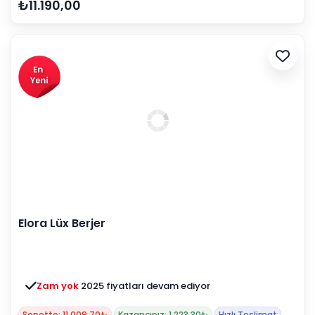
₺11.190,00
Elora Lüx Berjer
Zam yok
2025 fiyatları devam ediyor
Sepette: 11.009,70₺
Kazancınız: 1.223,30₺
Hızlı Teslimat