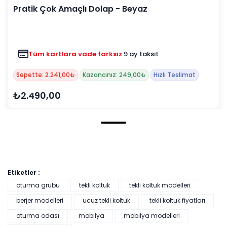
Pratik Çok Amaçlı Dolap - Beyaz
Tüm kartlara vade farksız
9 ay taksit
Sepette: 2.241,00₺
Kazancınız: 249,00₺
Hızlı Teslimat
₺2.490,00
Etiketler :
oturma grubu
tekli koltuk
tekli koltuk modelleri
berjer modelleri
ucuz tekli koltuk
tekli koltuk fiyatları
oturma odası
mobilya
mobilya modelleri