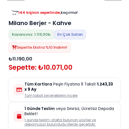
Tv
Duvar Rafı
Puf Modelleri
Genç Odası
Üniteleri/Sehpaları
144 kişinin sepetinde,
kaçırma!
Baza
Köşe Rafı
Milano Berjer - Kahve
Orta Sehpa
Çalışma Masası
Tablo
Zigon Sehpa
Kazancınız: 1.119,00₺
En Çok Satan
Duvar Rafı
Orta Puflar
Sepette Ekstra %10 İndirim!
Kitaplık
Oturma Odası
₺11.190,00
Oyun ve Aktivite
Puf Modelleri
Sepette: ₺10.071,00
Masa Setleri
Tüm Kartlara
Peşin Fiyatına 9 Taksit
1.243,33
x 9 Ay
Tüm taksit seçeneklerini incele
1 Günde Teslim
veya Sınırsız, Ücretsiz Depoda
Beklet!
1 günde teslim, stokta bulunan ürünler ve
depomuzun bulunduğu illerde geçerlidir.