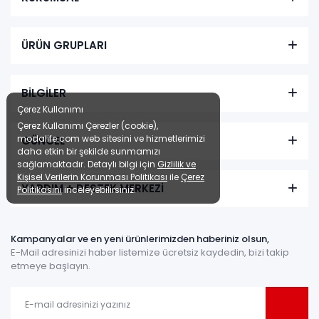
ÜRÜN GRUPLARI
BİLGİLER
Çerez Kullanımı
Çerez Kullanımı Çerezler (cookie),
modalife.com web sitesini ve hizmetlerimizi
GÜNCEL
daha etkin bir şekilde sunmamızı
sağlamaktadır. Detaylı bilgi için
Gizlilik ve
Kişisel Verilerin Korunması Politikası
ile
Çerez
YARDIM + DESTEK MERKEZİ
Politikasını
inceleyebilirsiniz.
Kampanyalar ve en yeni ürünlerimizden haberiniz olsun,
E-Mail adresinizi haber listemize ücretsiz kaydedin, bizi takip
etmeye başlayın.