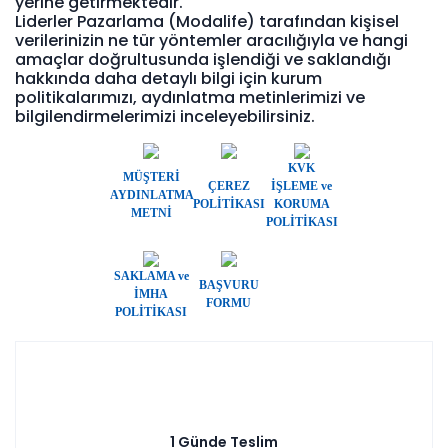
yerine getirmektedir.
Liderler Pazarlama (Modalife) tarafından kişisel
verilerinizin ne tür yöntemler aracılığıyla ve hangi
amaçlar doğrultusunda işlendiği ve saklandığı
hakkında daha detaylı bilgi için kurum
politikalarımızı, aydınlatma metinlerimizi ve
bilgilendirmelerimizi inceleyebilirsiniz.
KVK
MÜŞTERİ
ÇEREZ
İŞLEME ve
AYDINLATMA
POLİTİKASI
KORUMA
METNİ
POLİTİKASI
SAKLAMA ve
BAŞVURU
İMHA
FORMU
POLİTİKASI
1 Günde Teslim