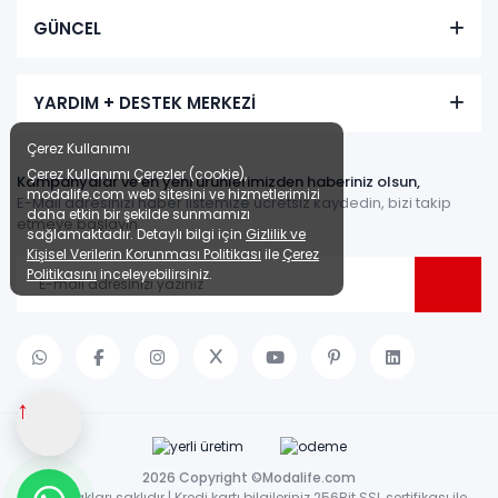
GÜNCEL
YARDIM + DESTEK MERKEZİ
Çerez Kullanımı
Çerez Kullanımı Çerezler (cookie),
Kampanyalar ve en yeni ürünlerimizden haberiniz olsun,
modalife.com web sitesini ve hizmetlerimizi
E-Mail adresinizi haber listemize ücretsiz kaydedin, bizi takip
daha etkin bir şekilde sunmamızı
etmeye başlayın.
sağlamaktadır. Detaylı bilgi için
Gizlilik ve
Kişisel Verilerin Korunması Politikası
ile
Çerez
Politikasını
inceleyebilirsiniz.
↑
2026 Copyright ©Modalife.com
Tüm hakları saklıdır | Kredi kartı bilgileriniz 256Bit SSL sertifikası ile