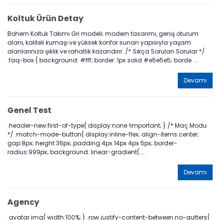
Koltuk Ürün Detay
Bohem Koltuk Takımı Gri modeli; modern tasarımı, geniş oturum
alanı, kaliteli kumaşı ve yüksek konfor sunan yapısıyla yaşam
alanlarınıza şıklık ve rahatlık kazandırır. /* Sıkça Sorulan Sorular */
.faq-box { background: #fff; border: 1px solid #e5e5e5; borde ...
Devamı
Genel Test
.header-new:first-of-type{ display:none !important; } /* Maç Modu
*/ .match-mode-button{ display:inline-flex; align-items:center;
gap:8px; height:36px; padding:4px 14px 4px 5px; border-
radius:999px; background: linear-gradient( ...
Devamı
Agency
.avatar img{ width:100%; } .row.justify-content-between.no-gutters{