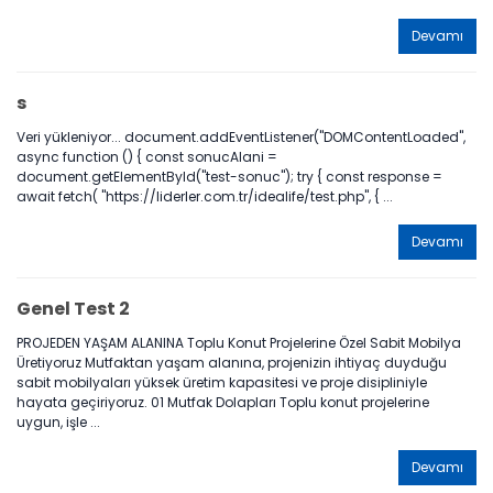
Devamı
s
Veri yükleniyor... document.addEventListener("DOMContentLoaded",
async function () { const sonucAlani =
document.getElementById("test-sonuc"); try { const response =
await fetch( "https://liderler.com.tr/idealife/test.php", { ...
Devamı
Genel Test 2
PROJEDEN YAŞAM ALANINA Toplu Konut Projelerine Özel Sabit Mobilya
Üretiyoruz Mutfaktan yaşam alanına, projenizin ihtiyaç duyduğu
sabit mobilyaları yüksek üretim kapasitesi ve proje disipliniyle
hayata geçiriyoruz. 01 Mutfak Dolapları Toplu konut projelerine
uygun, işle ...
Devamı