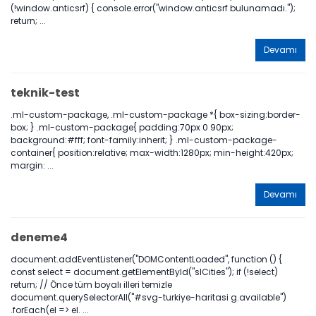
(!window.anticsrf) { console.error("window.anticsrf bulunamadı.");
return; ...
Devamı
teknik-test
.ml-custom-package, .ml-custom-package *{ box-sizing:border-
box; } .ml-custom-package{ padding:70px 0 90px;
background:#fff; font-family:inherit; } .ml-custom-package-
container{ position:relative; max-width:1280px; min-height:420px;
margin: ...
Devamı
deneme4
document.addEventListener("DOMContentLoaded", function () {
const select = document.getElementById("slCities"); if (!select)
return; // Önce tüm boyalı illeri temizle
document.querySelectorAll("#svg-turkiye-haritasi g.available")
.forEach(el => el. ...