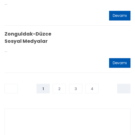
...
Devamı
Zonguldak-Düzce
Sosyal Medyalar
...
Devamı
1
2
3
4