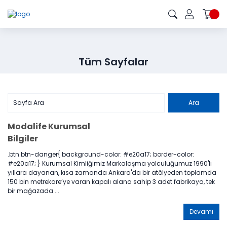
Tüm Sayfalar
Modalife Kurumsal
Bilgiler
.btn.btn-danger{ background-color: #e20a17; border-color:
#e20a17; } Kurumsal Kimliğimiz Markalaşma yolculuğumuz 1990'lı
yıllara dayanan, kısa zamanda Ankara'da bir atölyeden toplamda
150 bin metrekare’ye varan kapalı alana sahip 3 adet fabrikaya, tek
bir mağazada ...
Devamı