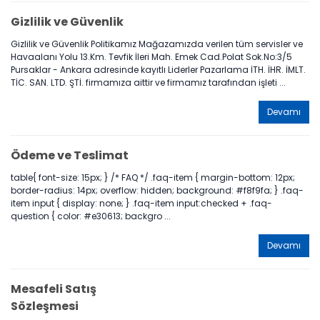
Gizlilik ve Güvenlik
Gizlilik ve Güvenlik Politikamız Mağazamızda verilen tüm servisler ve
Havaalanı Yolu 13.Km. Tevfik İleri Mah. Emek Cad.Polat Sok.No:3/5
Pursaklar - Ankara adresinde kayıtlı Liderler Pazarlama İTH. İHR. İMLT.
TİC. SAN. LTD. ŞTİ. firmamıza aittir ve firmamız tarafından işleti ...
Devamı
Ödeme ve Teslimat
table{ font-size: 15px; } /* FAQ */ .faq-item { margin-bottom: 12px;
border-radius: 14px; overflow: hidden; background: #f8f9fa; } .faq-
item input { display: none; } .faq-item input:checked + .faq-
question { color: #e30613; backgro ...
Devamı
Mesafeli Satış
Sözleşmesi