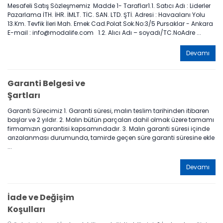
Mesafeli Satış Sözleşmemiz Madde 1- Taraflar1.1. Satıcı Adı : Liderler
Pazarlama İTH. İHR. İMLT. TİC. SAN. LTD. ŞTİ. Adresi : Havaalanı Yolu
13.Km. Tevfik İleri Mah. Emek Cad.Polat Sok.No:3/5 Pursaklar - Ankara
E-mail : info@modalife.com 1.2. Alıcı Adı – soyadı/TC.NoAdre ...
Devamı
Garanti Belgesi ve
Şartları
Garanti Sürecimiz 1. Garanti süresi, malın teslim tarihinden itibaren
başlar ve 2 yıldır. 2. Malın bütün parçaları dahil olmak üzere tamamı
firmamızın garantisi kapsamındadır. 3. Malın garanti süresi içinde
arızalanması durumunda, tamirde geçen süre garanti süresine ekle
...
Devamı
İade ve Değişim
Koşulları