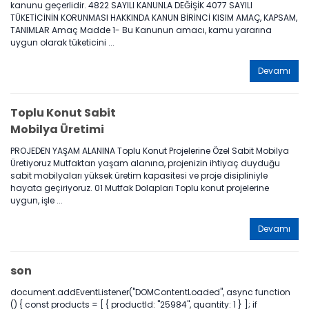
kanunu geçerlidir. 4822 SAYILI KANUNLA DEĞİŞİK 4077 SAYILI
TÜKETİCİNİN KORUNMASI HAKKINDA KANUN BİRİNCİ KISIM AMAÇ, KAPSAM,
TANIMLAR Amaç Madde 1- Bu Kanunun amacı, kamu yararına
uygun olarak tüketicini ...
Devamı
Toplu Konut Sabit
Mobilya Üretimi
PROJEDEN YAŞAM ALANINA Toplu Konut Projelerine Özel Sabit Mobilya
Üretiyoruz Mutfaktan yaşam alanına, projenizin ihtiyaç duyduğu
sabit mobilyaları yüksek üretim kapasitesi ve proje disipliniyle
hayata geçiriyoruz. 01 Mutfak Dolapları Toplu konut projelerine
uygun, işle ...
Devamı
son
document.addEventListener("DOMContentLoaded", async function
() { const products = [ { productId: "25984", quantity: 1 } ]; if