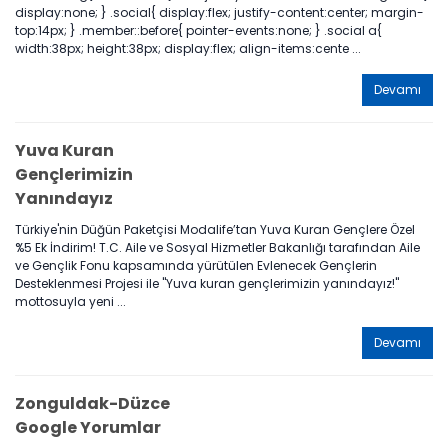
display:none; } .social{ display:flex; justify-content:center; margin-
top:14px; } .member::before{ pointer-events:none; } .social a{
width:38px; height:38px; display:flex; align-items:cente ...
Devamı
Yuva Kuran
Gençlerimizin
Yanındayız
Türkiye'nin Düğün Paketçisi Modalife’tan Yuva Kuran Gençlere Özel
%5 Ek İndirim! T.C. Aile ve Sosyal Hizmetler Bakanlığı tarafından Aile
ve Gençlik Fonu kapsamında yürütülen Evlenecek Gençlerin
Desteklenmesi Projesi ile "Yuva kuran gençlerimizin yanındayız!"
mottosuyla yeni ...
Devamı
Zonguldak-Düzce
Google Yorumlar