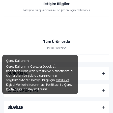
İletişim Bilgileri
İletişim bilgilerimize ulaşmak için tıklayınız
Tüm Ürünlerde
İki Yıl Garanti
Çerez Kullanımı
Çerez Kullanımı Çerezler (cookie),
modalife.com web sitesini ve hizmetlerimizi
KURUMSAL
daha etkin bir şekilde sunmamızı
sağlamaktadır. Detaylı bilgi için
Gizlilik ve
Kişisel Verilerin Korunması Politikası
ile
Çerez
Politikasını
inceleyebilirsiniz.
ÜRÜN GRUPLARI
BİLGİLER