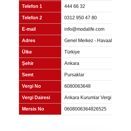
Telefon 1
444 66 32
Telefon 2
0312 950 47 80
E-mail
info@modalife.com
Adres
Genel Merkez - Havaalanı Yolu 
Ülke
Türkiye
Şehir
Ankara
Semt
Pursaklar
Vergi No
6080063648
Vergi Dairesi
Ankara Kurumlar Vergi Dairesi
Mersis No
0608006364826525