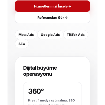
Hizmetlerimizi İncele →
Referansları Gör ↓
Meta Ads
Google Ads
TikTok Ads
SEO
Dijital büyüme
operasyonu
360°
Kreatif, medya satın alma, SEO