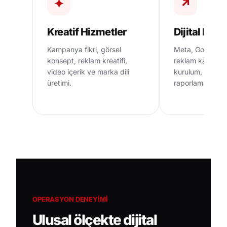
✦
↗
Kreatif Hizmetler
Dijital Paz
Kampanya fikri, görsel
Meta, Google v
konsept, reklam kreatifi,
reklam kampany
video içerik ve marka dili
kurulum, optimi
üretimi.
raporlaması.
OPERASYON DENEYIMI
Ulusal ölçekte dijital