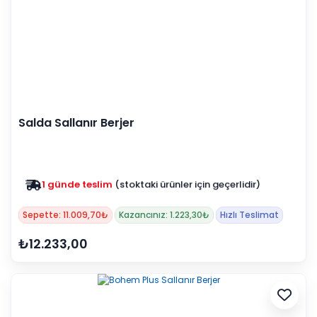
Salda Sallanır Berjer
1 günde teslim
(stoktaki ürünler için geçerlidir)
Zam yok
2025 fiyatları devam ediyor
Sepette: 11.009,70₺
Kazancınız: 1.223,30₺
Hızlı Teslimat
₺12.233,00