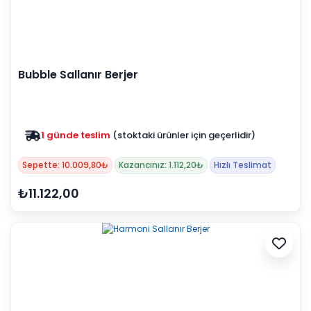
Bubble Sallanır Berjer
1 günde teslim
(stoktaki ürünler için geçerlidir)
Zam yok
2025 fiyatları devam ediyor
Sepette: 10.009,80₺
Kazancınız: 1.112,20₺
Hızlı Teslimat
₺11.122,00