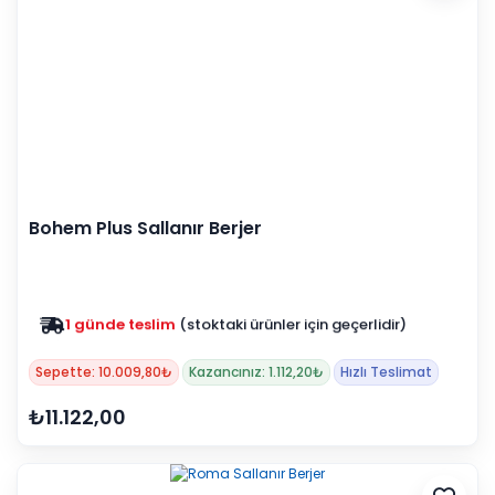
Bohem Plus Sallanır Berjer
1 günde teslim
(stoktaki ürünler için geçerlidir)
Zam yok
2025 fiyatları devam ediyor
Sepette: 10.009,80₺
Kazancınız: 1.112,20₺
Hızlı Teslimat
₺11.122,00