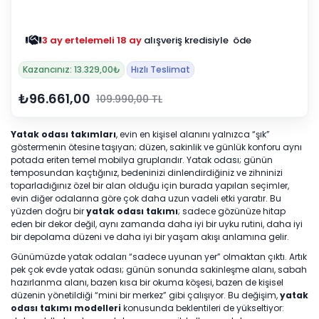
3 ay ertelemeli 18 ay
alışveriş kredisiyle öde
Kazancınız: 13.329,00₺
Hızlı Teslimat
₺96.661,00
109.990,00 TL
Yatak odası takımları
, evin en kişisel alanını yalnızca “şık”
göstermenin ötesine taşıyan; düzen, sakinlik ve günlük konforu aynı
potada eriten temel mobilya gruplarıdır. Yatak odası; günün
temposundan kaçtığınız, bedeninizi dinlendirdiğiniz ve zihninizi
toparladığınız özel bir alan olduğu için burada yapılan seçimler,
evin diğer odalarına göre çok daha uzun vadeli etki yaratır. Bu
yüzden doğru bir
yatak odası takımı
; sadece gözünüze hitap
eden bir dekor değil, aynı zamanda daha iyi bir uyku rutini, daha iyi
bir depolama düzeni ve daha iyi bir yaşam akışı anlamına gelir.
Günümüzde yatak odaları “sadece uyunan yer” olmaktan çıktı. Artık
pek çok evde yatak odası; günün sonunda sakinleşme alanı, sabah
hazırlanma alanı, bazen kısa bir okuma köşesi, bazen de kişisel
düzenin yönetildiği “mini bir merkez” gibi çalışıyor. Bu değişim,
yatak
odası takımı modelleri
konusunda beklentileri de yükseltiyor: