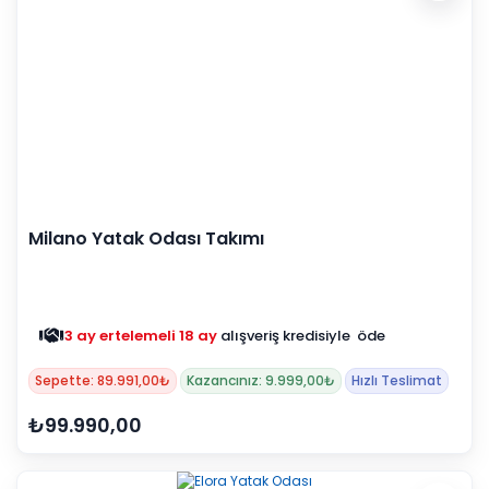
Milano Yatak Odası Takımı
3 ay ertelemeli 18 ay
alışveriş kredisiyle öde
Sepette: 89.991,00₺
Kazancınız: 9.999,00₺
Hızlı Teslimat
₺99.990,00