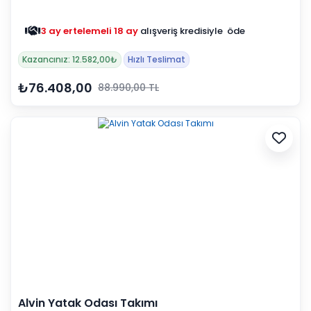
3 ay ertelemeli 18 ay
alışveriş kredisiyle öde
Kazancınız: 12.582,00₺
Hızlı Teslimat
₺76.408,00
88.990,00 TL
Alvin Yatak Odası Takımı