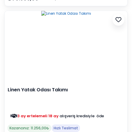
Linen Yatak Odası Takımı
3 ay ertelemeli 18 ay
alışveriş kredisiyle öde
Kazancınız: 11.256,00₺
Hızlı Teslimat