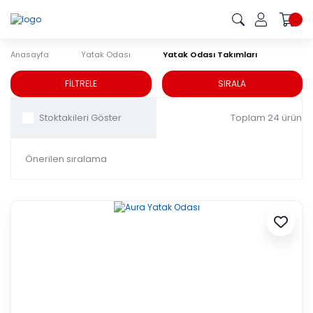
Anasayfa
Yatak Odası
Yatak Odası Takımları
Yatak Odası Takımları
FİLTRELE
SIRALA
Toplam 24 ürün