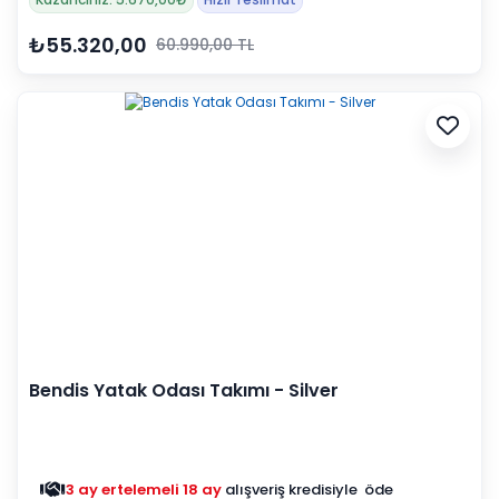
₺55.320,00
60.990,00 TL
Bendis Yatak Odası Takımı - Silver
3 ay ertelemeli 18 ay
alışveriş kredisiyle öde