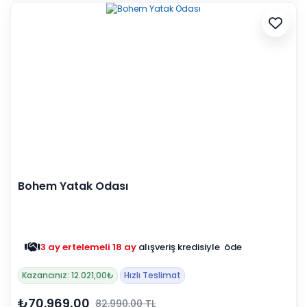
Bohem Yatak Odası
3 ay ertelemeli 18 ay
alışveriş kredisiyle öde
Kazancınız: 12.021,00₺
Hızlı Teslimat
₺70.969,00
82.990,00 TL