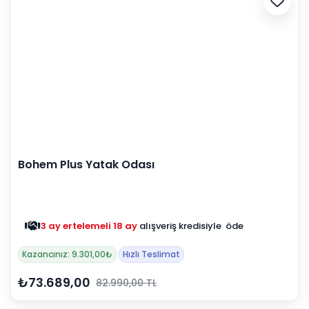
Bohem Plus Yatak Odası
3 ay ertelemeli 18 ay
alışveriş kredisiyle öde
Kazancınız: 9.301,00₺
Hızlı Teslimat
₺73.689,00
82.990,00 TL