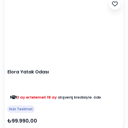
Elora Yatak Odası
3 ay ertelemeli 18 ay
alışveriş kredisiyle öde
Hızlı Teslimat
₺99.990,00