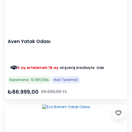
Aven Yatak Odası
3 ay ertelemeli 18 ay
alışveriş kredisiyle öde
Kazancınız: 12.991,00₺
Hızlı Teslimat
₺86.999,00
99.990,00 TL