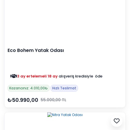
Eco Bohem Yatak Odası
3 ay ertelemeli 18 ay
alışveriş kredisiyle öde
Kazancınız: 4.010,00₺
Hızlı Teslimat
₺50.990,00
55.000,00 TL