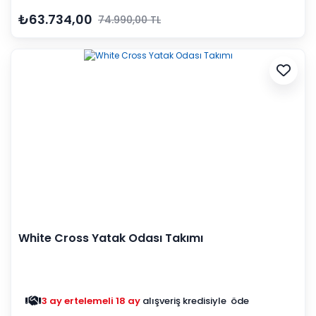
₺63.734,00
74.990,00 TL
White Cross Yatak Odası Takımı
3 ay ertelemeli 18 ay
alışveriş kredisiyle öde