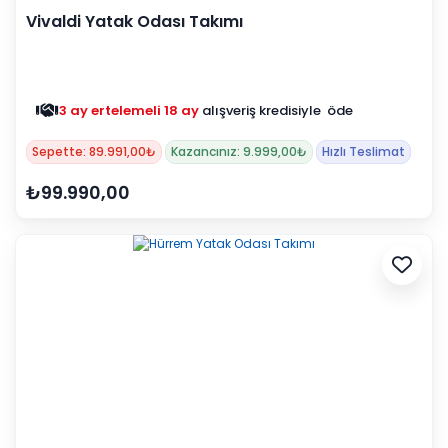
Vivaldi Yatak Odası Takımı
3 ay ertelemeli 18 ay
alışveriş kredisiyle öde
Sepette: 89.991,00₺
Kazancınız: 9.999,00₺
Hızlı Teslimat
₺99.990,00