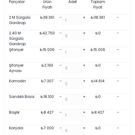
Parçalar
Ürün
Adet
Toplam
Fiyatı
Fiyat
2 M Sürgülü
₺
38.361
-
+
₺
38.361
-
Gardırop
2.40 M
₺
42.750
-
+
₺
0
-
Sürgülü
Gardırop
Şifonyer
₺
15.006
-
+
₺
15.006
-
Şifonyer
₺
2.193
-
+
₺
0
-
Aynası
Komodin
₺
7.307
-
+
₺
14.614
-
Sandıklı Baza
₺
18.100
-
+
₺
0
-
Başlık
₺
8.427
-
+
₺
8.427
-
Karyola
₺
7.000
-
+
₺
0
-