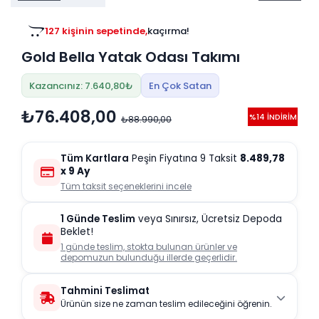
Tv
Duvar Rafı
Puf Modelleri
Genç Odası
Üniteleri/Sehpaları
127 kişinin sepetinde,
kaçırma!
Baza
42 kişinin favorisinde,
kaçırma!
Köşe Rafı
Gold Bella Yatak Odası Takımı
Orta Sehpa
Çalışma Masası
Tablo
Zigon Sehpa
Kazancınız: 7.640,80₺
En Çok Satan
Duvar Rafı
Orta Puflar
₺76.408,00
%14 İNDİRİM
₺88.990,00
Kitaplık
Oturma Odası
Oyun ve Aktivite
Puf Modelleri
Tüm Kartlara
Peşin Fiyatına 9 Taksit
8.489,78
Masa Setleri
x 9 Ay
Tüm taksit seçeneklerini incele
1 Günde Teslim
veya Sınırsız, Ücretsiz Depoda
Beklet!
1 günde teslim, stokta bulunan ürünler ve
depomuzun bulunduğu illerde geçerlidir.
Tahmini Teslimat
Ürünün size ne zaman teslim edileceğini öğrenin.