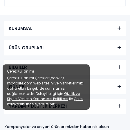
KURUMSAL
ÜRÜN GRUPLARI
BİLGİLER
Çerez Kullanımı
Çerez Kullanımı Çerezler (cookie),
modalife.com web sitesini ve hizmetlerimizi
GÜNCEL
daha etkin bir şekilde sunmamızı
sağlamaktadır. Detaylı bilgi için
Gizlilik ve
Kişisel Verilerin Korunması Politikası
ile
Çerez
Politikasını
inceleyebilirsiniz.
YARDIM + DESTEK MERKEZİ
Kampanyalar ve en yeni ürünlerimizden haberiniz olsun,