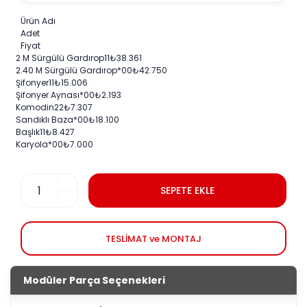
Ürün Adı
Adet
Fiyat
2 M Sürgülü Gardırop
1
1
₺
38.361
2.40 M Sürgülü Gardırop
*0
0
₺
42.750
Şifonyer
1
1
₺
15.006
Şifonyer Aynası
*0
0
₺
2.193
Komodin
2
2
₺
7.307
Sandıklı Baza
*0
0
₺
18.100
Başlık
1
1
₺
8.427
Karyola
*0
0
₺
7.000
SEPETE EKLE
TESLİMAT ve MONTAJ
Modüler Parça Seçenekleri