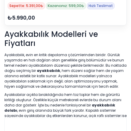
Sepette: 5.391,00₺
Kazancınız: 599,00₺
Hızlı Teslimat
₺5.990,00
Ayakkabılık Modelleri ve
Fiyatları
Ayakkabılık, evin en kritik depolama çözümlerinden biridir. Günlük
yaşamda en hızlı dağılan alan genellikle giriş bölümüdür ve bunun
temel nedeni ayakkabıların düzensiz şekilde birikmesidir. Bu noktada
doğru seçilmiş bir
ayakkabılık
, hem düzeni sağlar hem de yaşam
alanına estetik bir katkı sunar. Ayakkabılık modelleri yalnızca
ayakkabıları saklamak için değil; alan optimizasyonu yapmak,
hijyen sağlamak ve dekorasyonu tamamlamak için tercih edilir.
Ayakkabılar açıkta bırakıldığında hem toz toplar hem de görüntü
kirliliği oluşturur. Özellikle küçük metrekareli evlerde bu durum alanı
daha dar gösterir. İşte bu nedenle fonksiyonel bir
ayakkabılık
dolabı
, evin giriş alanında büyük fark yaratır. Kapaklı sistemler
sayesinde ayakkabılar dış etkenlerden korunur, açık raflı sistemler ise
günlük kullanım kolaylığı sağlar.
Modern yaşam alanlarında ayakkabılık artık yalnızca işlevsel bir