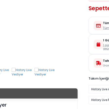
Sepett
Tüm
Tüm
1 G
1 gü
geçe
Tah
Ürün
Takım İçeriği
History Live 
History Live 
yer