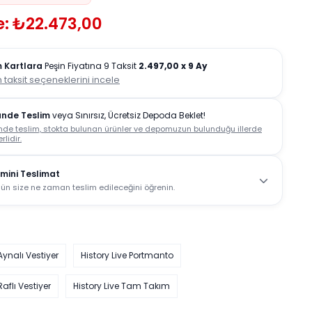
e: ₺22.473,00
 Kartlara
Peşin Fiyatına 9 Taksit
2.497,00
x 9 Ay
 taksit seçeneklerini incele
ünde Teslim
veya Sınırsız, Ücretsiz Depoda Beklet!
nde teslim, stokta bulunan ürünler ve depomuzun bulunduğu illerde
rlidir.
mini Teslimat
ün size ne zaman teslim edileceğini öğrenin.
Aynalı Vestiyer
History Live Portmanto
Raflı Vestiyer
History Live Tam Takım