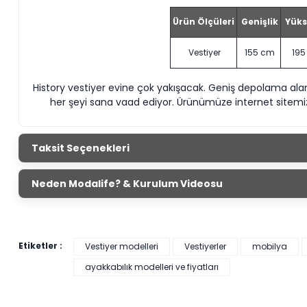
Ürün Ölçüleri
Genişlik
Yüks
Vestiyer
155 cm
195
History vestiyer evine çok yakışacak. Geniş depolama alanı
her şeyi sana vaad ediyor. Ürünümüze internet sitemi
Taksit Seçenekleri
Neden Modalife? & Kurulum Videosu
Etiketler :
Vestiyer modelleri
Vestiyerler
mobilya
ayakkabılık modelleri ve fiyatları