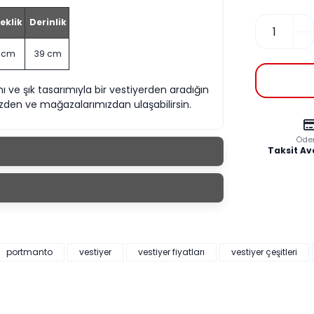
eklik
Derinlik
 cm
39 cm
 ve şık tasarımıyla bir vestiyerden aradığın
zden ve mağazalarımızdan ulaşabilirsin.
Öde
Taksit Av
portmanto
vestiyer
vestiyer fiyatları
vestiyer çeşitleri