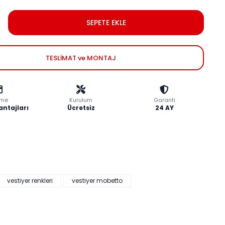
SEPETE EKLE
TESLİMAT ve MONTAJ
me
Kurulum
Garanti
antajları
Ücretsiz
24 AY
vestiyer renkleri
vestiyer mobetto