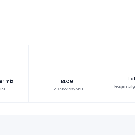
İle
lerimiz
BLOG
İletişim bil
ler
Ev Dekorasyonu