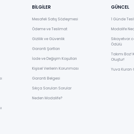
BİLGİLER
GÜNCEL
Mesafeli Satış Sözleşmesi
1 Günde Tesl
Ödeme ve Teslimat
Modalife Ne
Gizlilik ve Güvenlik
Sikayetvar.c
Ödülü
Garanti Şartları
Takımı Boz! 
İade ve Değişim Koşulları
Oluştur!
Kişisel Verilerin Korunması
Yuva Kuran 
sı
Garanti Belgesi
Sıkça Sorulan Sorular
ı
Neden Modalife?
ı