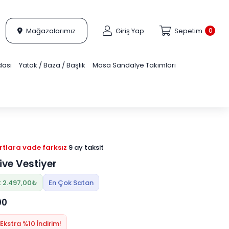
Mağazalarımız
Giriş Yap
Sepetim
0
dası
Yatak / Baza / Başlık
Masa Sandalye Takımları
tlara vade farksız
9 ay taksit
ive Vestiyer
: 2.497,00₺
En Çok Satan
00
Ekstra %10 İndirim!