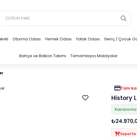
keti
Oturma Odası
Yemek Odası
Yatak Odası
Genç / Çocuk O
Bahçe ve Balkon Takımı
Tamamlayıcı Mobilyalar
er
Tüm kar
History L
Kazancınız
₺24.970,
Sepette 