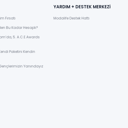
YARDIM + DESTEK MERKEZİ
im Fırsatı
Modalife Destek Hattı
den Bu Kadar Hesaplı?
om’da, 5. A.C.E Awards
Kendi Paketini Kendin
Gençlerimizin Yanındayız