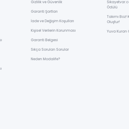
Gizlilik ve Güvenlik
Sikayetvar.c
Ödülü
Garanti Şartları
Takımı Boz! 
İade ve Değişim Koşulları
Oluştur!
Kişisel Verilerin Korunması
Yuva Kuran 
sı
Garanti Belgesi
Sıkça Sorulan Sorular
ı
Neden Modalife?
ı