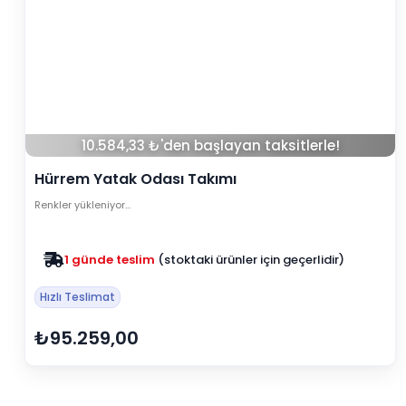
10.584,33 ₺'den başlayan taksitlerle!
Hürrem Yatak Odası Takımı
Renkler yükleniyor…
1 günde teslim
(stoktaki ürünler için geçerlidir)
Zam yok
2025 fiyatları devam ediyor
Hızlı Teslimat
₺95.259,00