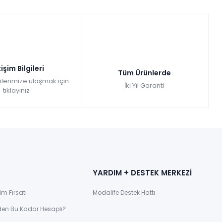
tişim Bilgileri
Tüm Ürünlerde
gilerimize ulaşmak için
İki Yıl Garanti
tıklayınız
YARDIM + DESTEK MERKEZİ
im Fırsatı
Modalife Destek Hattı
den Bu Kadar Hesaplı?