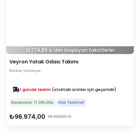
10.774,89 ₺'den başlayan taksitlerle!
Veyron Yatak Odası Takımı
Renkler yükleniyor…
1 günde teslim
(stoktaki ürünler için geçerlidir)
Zam yok
2025 fiyatları devam ediyor
Kazancınız: 17.016,00₺
Hızlı Teslimat
₺96.974,00
113.990,00 TL