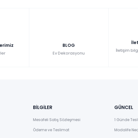
İle
lerimiz
BLOG
İletişim bil
ler
Ev Dekorasyonu
BİLGİLER
GÜNCEL
Mesafeli Satış Sözleşmesi
1 Günde Tesl
Ödeme ve Teslimat
Modalife Ne