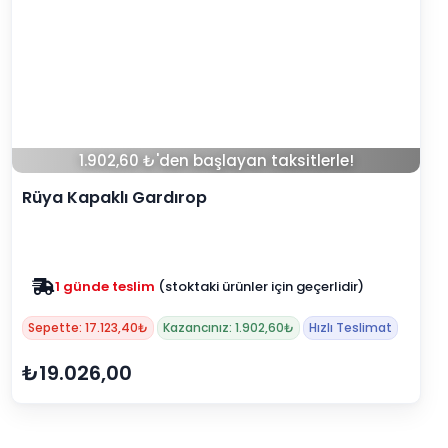
1.902,60 ₺'den başlayan taksitlerle!
Rüya Kapaklı Gardırop
1 günde teslim
(stoktaki ürünler için geçerlidir)
Zam yok
2025 fiyatları devam ediyor
Sepette: 17.123,40₺
Kazancınız: 1.902,60₺
Hızlı Teslimat
₺19.026,00