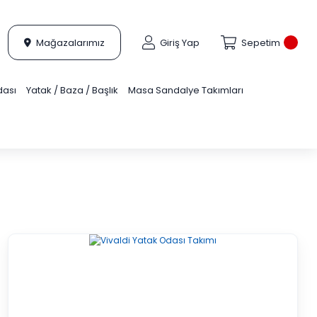
Mağazalarımız
Giriş Yap
Sepetim
dası
Yatak / Baza / Başlık
Masa Sandalye Takımları