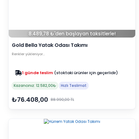
8.489,78 ₺'den başlayan taksitlerle!
Gold Bella Yatak Odası Takımı
Renkler yükleniyor…
1 günde teslim
(stoktaki ürünler için geçerlidir)
Zam yok
2025 fiyatları devam ediyor
Kazancınız: 12.582,00₺
Hızlı Teslimat
₺76.408,00
88.990,00 TL