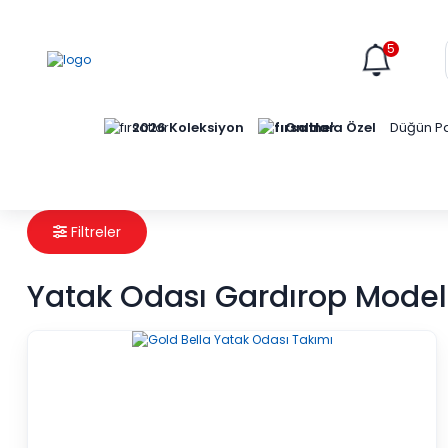
5
Online'a Özel
2026 Koleksiyon
Düğün Pa
Filtreler
Yatak Odası Gardırop Modell