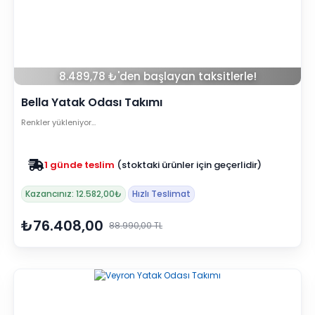
8.489,78 ₺'den başlayan taksitlerle!
Bella Yatak Odası Takımı
Renkler yükleniyor…
1 günde teslim
(stoktaki ürünler için geçerlidir)
Zam yok
2025 fiyatları devam ediyor
Kazancınız: 12.582,00₺
Hızlı Teslimat
₺76.408,00
88.990,00 TL