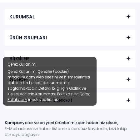
KURUMSAL
ÜRÜN GRUPLARI
BİLGİLER
Çerez Kullanımı
Çerez Kullanımı Çerezler (cookie),
modalife.com web sitesini ve hizmetlerimizi
GÜNCEL
daha etkin bir şekilde sunmamızı
sağlamaktadır. Detaylı bilgi için
Gizlilik ve
Kişisel Verilerin Korunması Politikası
ile
Çerez
Politikasını
inceleyebilirsiniz.
YARDIM + DESTEK MERKEZİ
Kampanyalar ve en yeni ürünlerimizden haberiniz olsun,
E-Mail adresinizi haber listemize ücretsiz kaydedin, bizi takip
etmeye başlayın.