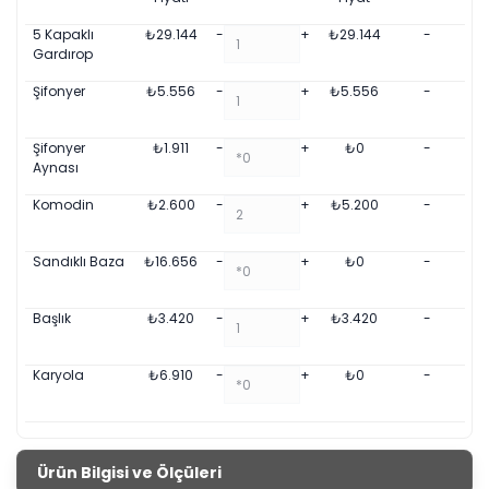
5 Kapaklı
₺
29.144
-
+
₺
29.144
-
Gardırop
Şifonyer
₺
5.556
-
+
₺
5.556
-
Şifonyer
₺
1.911
-
+
₺
0
-
Aynası
Komodin
₺
2.600
-
+
₺
5.200
-
Sandıklı Baza
₺
16.656
-
+
₺
0
-
Başlık
₺
3.420
-
+
₺
3.420
-
Karyola
₺
6.910
-
+
₺
0
-
Ürün Bilgisi ve Ölçüleri