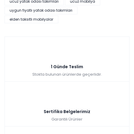
ucuz yatak odası takımları
ucuz mobilya
Pratik Çok Amaçlı Dolap - Beyaz
uygun fiyatlı yatak odası takımları
elden taksitli mobilyalar
Zam
2025 fiyatları devam
yok
ediyor
3 ay ertelemeli
alışveriş kredisiyle
18 ay
öde
Sepette: 2.241,00₺
Kazancınız: 249,00₺
Hızlı Teslimat
₺2.490,00
1 Günde Teslim
Stokta bulunan ürünlerde geçerlidir.
Sertifika Belgelerimiz
Garantili Ürünler