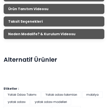
Alvin Yatak Odası
Ürün Tanıtım Videosu
Ürün Ölçüleri
Genişlik
Yükseklik
Derinlik
5 Kapaklı Gardırop
198
cm
208
cm
55
cm
Taksit Seçenekleri
Şifonyer Şifonyer Aynası
106
cm
131
cm
42
cm
Komodin
49 cm
35 cm
40
cm
Neden Modalife? & Kurulum Videosu
Başlık
157 cm
103 cm
-
Yatak odası takımı almak istiyorum ama her zamana hitap
Alternatif Ürünler
etsin, opsiyonel olsun, çok yer kaplamasın diyorsan Alvin
yatak odası takımı tam senlik. Alvin yatak odası takımına
mağazalarımızdan ve internet sitemizden ulaşabilirsin.
Etiketler :
Yatak Odası Takımı
Yatak odası takımları
mobilya
yatak odası
yatak odası modelleri