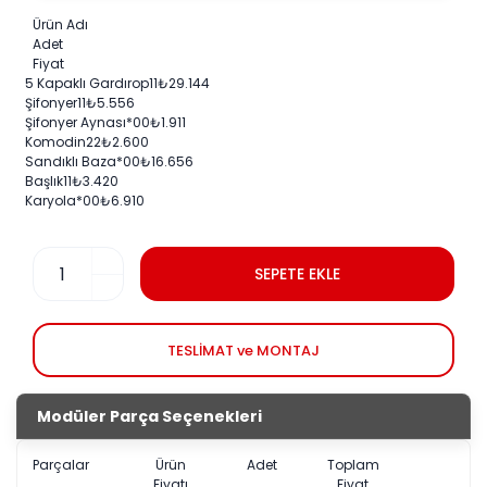
Ürün Adı
Adet
Fiyat
5 Kapaklı Gardırop
1
1
₺
29.144
Şifonyer
1
1
₺
5.556
Şifonyer Aynası
*0
0
₺
1.911
Komodin
2
2
₺
2.600
Sandıklı Baza
*0
0
₺
16.656
Başlık
1
1
₺
3.420
Karyola
*0
0
₺
6.910
SEPETE EKLE
TESLİMAT ve MONTAJ
Modüler Parça Seçenekleri
Parçalar
Ürün
Adet
Toplam
Fiyatı
Fiyat