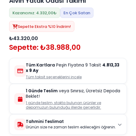
Alvin Yatak Odası Takımı
Kazancınız: 4.332,00₺
En Çok Satan
Sepette Ekstra %10 İndirim!
₺43.320,00
Sepette: ₺38.988,00
Tüm Kartlara
Peşin Fiyatına 9 Taksit
4.813,33
x 9 Ay
Tüm taksit seçeneklerini incele
1 Günde Teslim
veya Sınırsız, Ücretsiz Depoda
Beklet!
1 günde teslim, stokta bulunan ürünler ve
depomuzun bulunduğu illerde geçerlidir.
Tahmini Teslimat
Ürünün size ne zaman teslim edileceğini öğrenin.