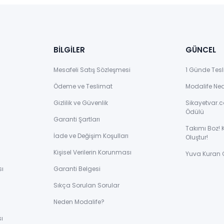
BİLGİLER
GÜNCEL
Mesafeli Satış Sözleşmesi
1 Günde Tesl
Ödeme ve Teslimat
Modalife Ne
Gizlilik ve Güvenlik
Sikayetvar.c
Ödülü
Garanti Şartları
Takımı Boz! 
İade ve Değişim Koşulları
Oluştur!
Kişisel Verilerin Korunması
Yuva Kuran 
sı
Garanti Belgesi
Sıkça Sorulan Sorular
ı
Neden Modalife?
ı