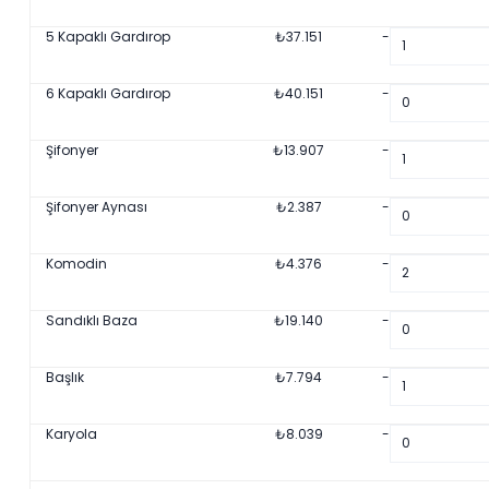
5 Kapaklı Gardırop
₺
37.151
-
6 Kapaklı Gardırop
₺
40.151
-
Şifonyer
₺
13.907
-
Şifonyer Aynası
₺
2.387
-
Komodin
₺
4.376
-
Sandıklı Baza
₺
19.140
-
Başlık
₺
7.794
-
Karyola
₺
8.039
-