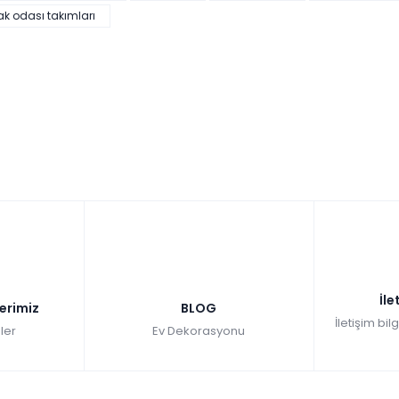
ak odası takımları
İle
lerimiz
BLOG
İletişim bil
ler
Ev Dekorasyonu