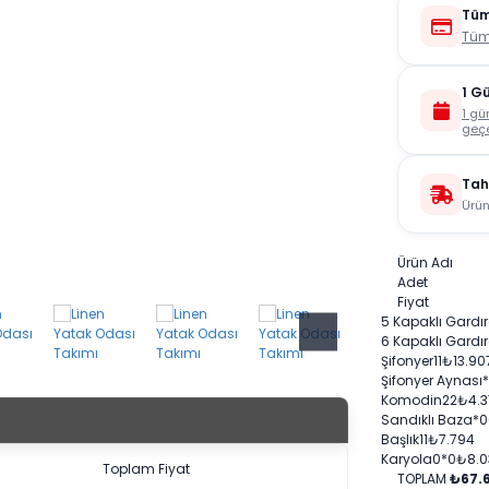
Tüm
Tüm
1 G
1 gü
geçe
Tah
Ürün
Ürün Adı
Adet
Fiyat
5 Kapaklı Gardı
6 Kapaklı Gardı
Şifonyer
1
1
₺
13.90
Şifonyer Aynası
Komodin
2
2
₺
4.
Sandıklı Baza
*0
Başlık
1
1
₺
7.794
Karyola
0*
0
₺
8.
Toplam Fiyat
TOPLAM
₺67.