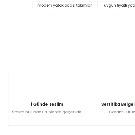
modern yatak odası takımları
uygun fiyatlı yat
1 Günde Teslim
Sertifika Belge
Stokta bulunan ürünlerde geçerlidir.
Garantili Ürün