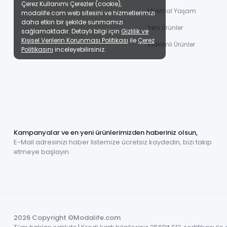
Çerez Kullanımı Çerezler (cookie),
Minimal Yaşam
modalife.com web sitesini ve hizmetlerimizi
daha etkin bir şekilde sunmamızı
Yeni Ürünler
sağlamaktadır. Detaylı bilgi için
Gizlilik ve
Kişisel Verilerin Korunması Politikası
ile
Çerez
İndirimli Ürünler
Politikasını
inceleyebilirsiniz.
Kampanyalar ve en yeni ürünlerimizden haberiniz olsun,
E-Mail adresinizi haber listemize ücretsiz kaydedin, bizi takip
etmeye başlayın.
2026 Copyright ©Modalife.com