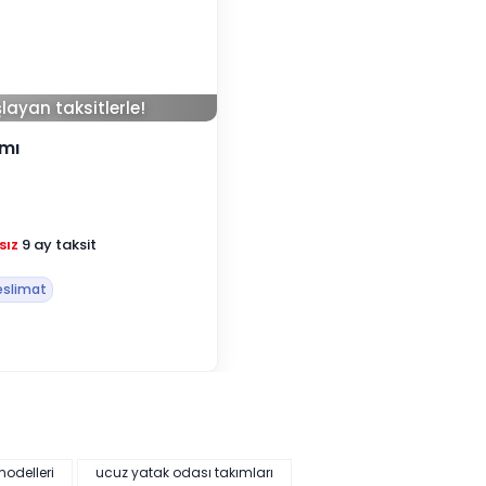
layan taksitlerle!
ımı
sız
9 ay taksit
Teslimat
odelleri
ucuz yatak odası takımları