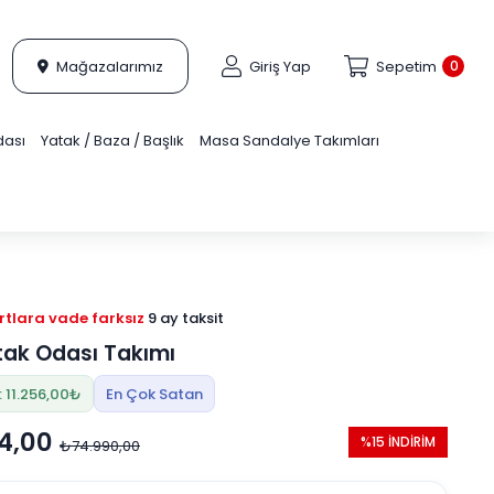
Mağazalarımız
Giriş Yap
Sepetim
0
dası
Yatak / Baza / Başlık
Masa Sandalye Takımları
tlara vade farksız
9 ay taksit
tak Odası Takımı
: 11.256,00₺
En Çok Satan
4,00
%15 İNDİRİM
₺74.990,00