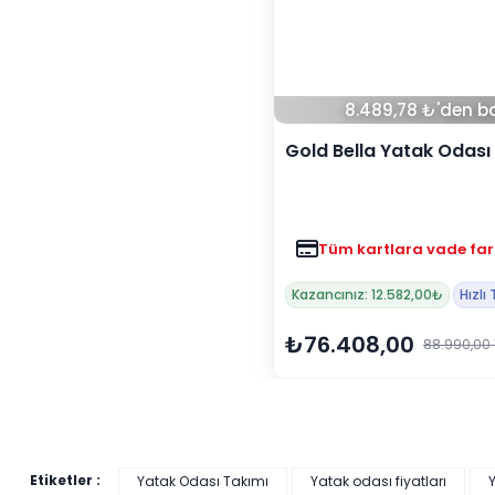
8.489,78 ₺'den ba
Gold Bella Yatak Odası
Tüm kartlara vade far
Kazancınız: 12.582,00₺
Hızlı
₺76.408,00
88.990,00 
Etiketler :
Yatak Odası Takımı
Yatak odası fiyatları