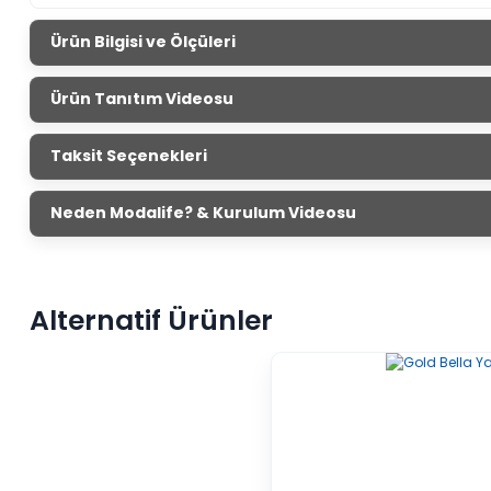
Ürün Bilgisi ve Ölçüleri
Linen Yatak 
Ürün Tanıtım Videosu
Ürün Ölçüleri
Genişlik
Yü
6 Kapaklı Gardırop
250
cm
Taksit Seçenekleri
Şifonyer
129
cm
Komodin
60 cm
Neden Modalife? & Kurulum Videosu
Başlık
205 cm
Linen yatak odası takımı farklı rahatlık ve şıklığı birleştiren ta
yatak odası takımı yüksek ayak özelliğiyle temizlik işlerinizi ko
Alternatif Ürünler
takımına internet sitemizden ve mağaza