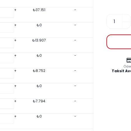
+
₺
37.151
-
+
₺
0
-
+
₺
13.907
-
+
₺
0
-
Öde
+
₺
8.752
-
Taksit Av
+
₺
0
-
+
₺
7.794
-
+
₺
0
-