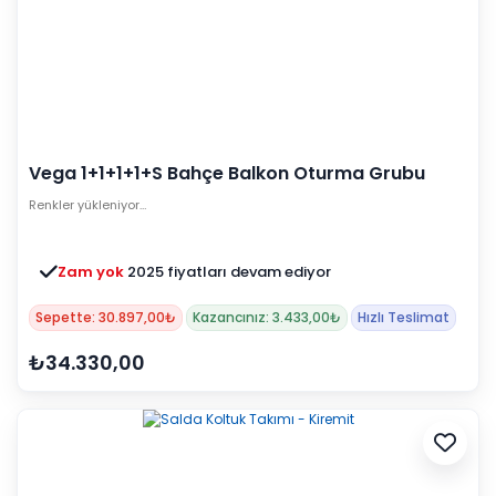
Vega 1+1+1+1+S Bahçe Balkon Oturma Grubu
(Minderli) - Cappucino
Renkler yükleniyor…
Zam yok
2025 fiyatları devam ediyor
Sepette: 30.897,00₺
Kazancınız: 3.433,00₺
Hızlı Teslimat
₺34.330,00