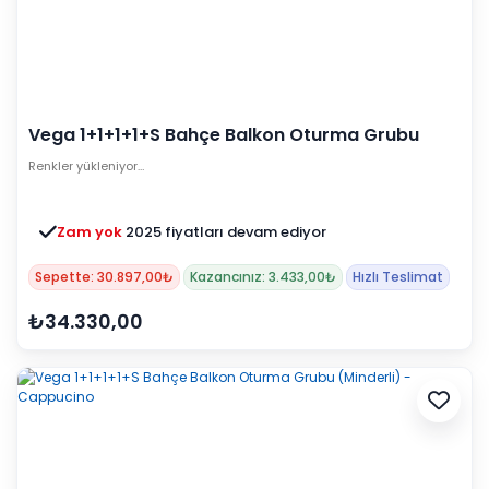
Vega 1+1+1+1+S Bahçe Balkon Oturma Grubu
(Minderli) - Siyah
Renkler yükleniyor…
Zam yok
2025 fiyatları devam ediyor
Sepette: 30.897,00₺
Kazancınız: 3.433,00₺
Hızlı Teslimat
₺34.330,00