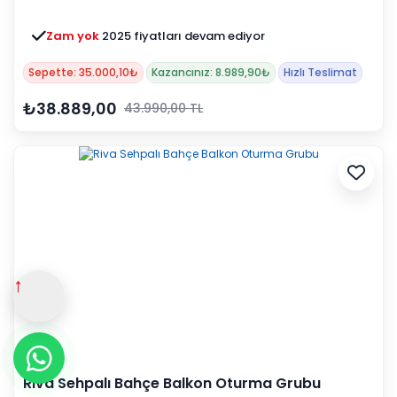
Zam yok
2025 fiyatları devam ediyor
Sepette: 35.000,10₺
Kazancınız: 8.989,90₺
Hızlı Teslimat
₺38.889,00
43.990,00 TL
↑
Riva Sehpalı Bahçe Balkon Oturma Grubu