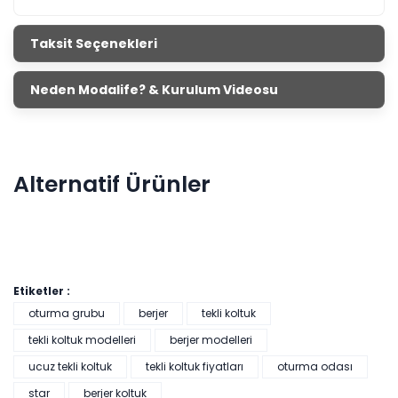
Taksit Seçenekleri
Neden Modalife? & Kurulum Videosu
Alternatif Ürünler
Etiketler :
oturma grubu
berjer
tekli koltuk
tekli koltuk modelleri
berjer modelleri
Linen Berjer
ucuz tekli koltuk
tekli koltuk fiyatları
oturma odası
Renkler yükleniyor…
star
berjer koltuk