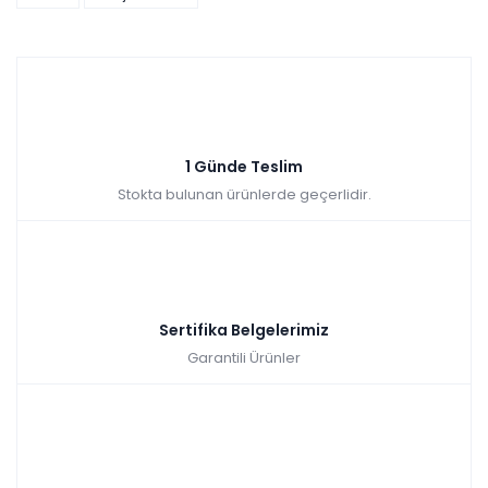
Tüm kartlara vade
9 ay
farksız
taksit
Sepette: 10.009,80₺
Kazancınız: 1.112,20₺
Hızlı Teslimat
1 Günde Teslim
₺11.122,00
Stokta bulunan ürünlerde geçerlidir.
Sertifika Belgelerimiz
Garantili Ürünler
Rose Berjer
Tüm kartlara vade
9 ay