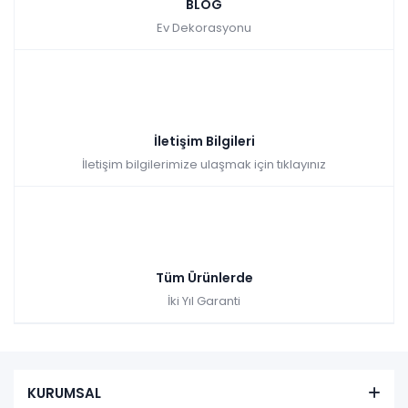
BLOG
farksız
taksit
Ev Dekorasyonu
Sepette: 15.291,00₺
Kazancınız: 1.699,00₺
Hızlı Teslimat
₺16.990,00
İletişim Bilgileri
İletişim bilgilerimize ulaşmak için tıklayınız
Tüm Ürünlerde
Rio Berjer
İki Yıl Garanti
Renkler yükleniyor…
Tüm kartlara vade
9 ay
KURUMSAL
farksız
taksit