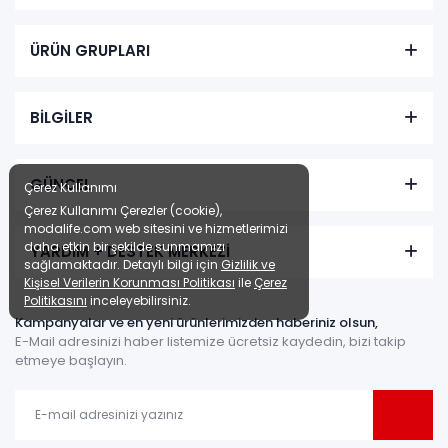
Sepette: 8.010,00₺
Kazancınız: 890,00₺
ÜRÜN GRUPLARI
Hızlı Teslimat
₺8.900,00
BİLGİLER
GÜNCEL
Çerez Kullanımı
Çerez Kullanımı Çerezler (cookie),
modalife.com web sitesini ve hizmetlerimizi
daha etkin bir şekilde sunmamızı
YARDIM + DESTEK MERKEZİ
sağlamaktadır. Detaylı bilgi için
Gizlilik ve
Kişisel Verilerin Korunması Politikası
ile
Çerez
Politikasını
inceleyebilirsiniz.
Kampanyalar ve en yeni ürünlerimizden haberiniz olsun,
E-Mail adresinizi haber listemize ücretsiz kaydedin, bizi takip
etmeye başlayın.