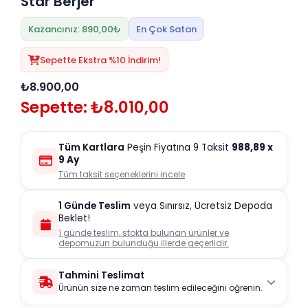
Star Berjer
Kazancınız: 890,00₺
En Çok Satan
Sepette Ekstra %10 İndirim!
₺8.900,00
Sepette: ₺8.010,00
Tüm Kartlara
Peşin Fiyatına 9 Taksit
988,89
x
9 Ay
Tüm taksit seçeneklerini incele
1 Günde Teslim
veya Sınırsız, Ücretsiz Depoda
Beklet!
1 günde teslim, stokta bulunan ürünler ve
depomuzun bulunduğu illerde geçerlidir.
Tahmini Teslimat
Ürünün size ne zaman teslim edileceğini öğrenin.