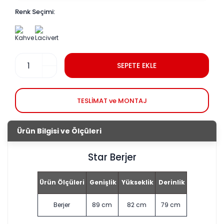
Renk Seçimi:
SEPETE EKLE
TESLİMAT ve MONTAJ
Ürün Bilgisi ve Ölçüleri
Star Berjer
Ürün Ölçüleri
Genişlik
Yükseklik
Derinlik
Berjer
89 cm
82 cm
79 cm