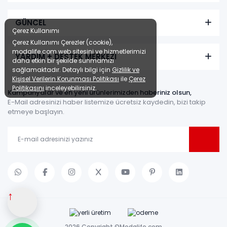
GÜNCEL
Çerez Kullanımı
Çerez Kullanımı Çerezler (cookie),
modalife.com web sitesini ve hizmetlerimizi
YARDIM + DESTEK MERKEZİ
daha etkin bir şekilde sunmamızı
sağlamaktadır. Detaylı bilgi için
Gizlilik ve
Kişisel Verilerin Korunması Politikası
ile
Çerez
Politikasını
inceleyebilirsiniz.
Kampanyalar ve en yeni ürünlerimizden haberiniz olsun,
E-Mail adresinizi haber listemize ücretsiz kaydedin, bizi takip
etmeye başlayın.
↑
2026 Copyright ©Modalife.com