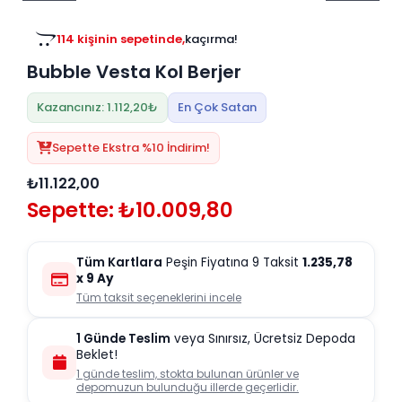
Tv
Duvar Rafı
Puf Modelleri
Genç Odası
Üniteleri/Sehpaları
114 kişinin sepetinde,
kaçırma!
Baza
Köşe Rafı
Bubble Vesta Kol Berjer
Orta Sehpa
Çalışma Masası
Tablo
Zigon Sehpa
Kazancınız: 1.112,20₺
En Çok Satan
Duvar Rafı
Orta Puflar
Sepette Ekstra %10 İndirim!
Kitaplık
Oturma Odası
₺11.122,00
Oyun ve Aktivite
Puf Modelleri
Sepette: ₺10.009,80
Masa Setleri
Tüm Kartlara
Peşin Fiyatına 9 Taksit
1.235,78
x 9 Ay
Tüm taksit seçeneklerini incele
1 Günde Teslim
veya Sınırsız, Ücretsiz Depoda
Beklet!
1 günde teslim, stokta bulunan ürünler ve
depomuzun bulunduğu illerde geçerlidir.