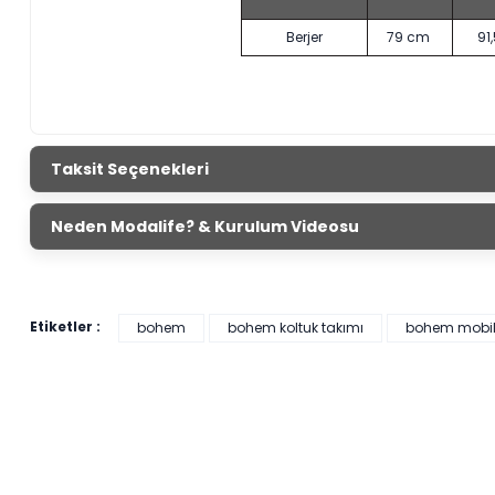
Berjer
79 cm
91
Taksit Seçenekleri
Neden Modalife? & Kurulum Videosu
Etiketler :
bohem
bohem koltuk takımı
bohem mobi