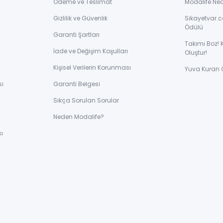
Ödeme ve Teslimat
Modalife Ne
Gizlilik ve Güvenlik
Sikayetvar.c
Ödülü
Garanti Şartları
Takımı Boz! 
İade ve Değişim Koşulları
Oluştur!
Kişisel Verilerin Korunması
Yuva Kuran 
sı
Garanti Belgesi
Sıkça Sorulan Sorular
ı
Neden Modalife?
ı