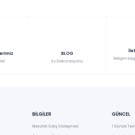
İle
lerimiz
BLOG
İletişim bil
ler
Ev Dekorasyonu
BİLGİLER
GÜNCEL
Mesafeli Satış Sözleşmesi
1 Günde Tesl