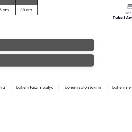
,5 cm
88 cm
Öde
Taksit Av
lya
bohem tarzı mobilya
bohem salon takımı
bohem ne