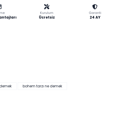
me
Kurulum
Garanti
antajları
Ücretsiz
24 AY
 demek
bohem tarzı ne demek