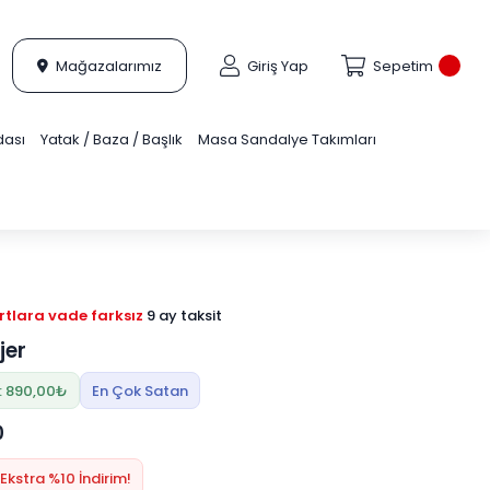
Mağazalarımız
Giriş Yap
Sepetim
dası
Yatak / Baza / Başlık
Masa Sandalye Takımları
tlara vade farksız
9 ay taksit
jer
: 890,00₺
En Çok Satan
0
Ekstra %10 İndirim!