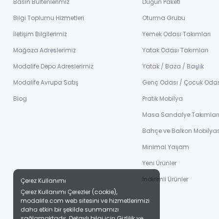
Basın Bültenlerimiz
Düğün Paketi
Bilgi Toplumu Hizmetleri
Oturma Grubu
İletişim Bilgilerimiz
Yemek Odası Takımları
Mağaza Adreslerimiz
Yatak Odası Takımları
Modalife Depo Adreslerimiz
Yatak / Baza / Başlık
Modalife Avrupa Satış
Genç Odası / Çocuk Oda
Blog
Pratik Mobilya
Masa Sandalye Takımlar
Bahçe ve Balkon Mobilyas
Minimal Yaşam
Yeni Ürünler
İndirimli Ürünler
Çerez Kullanımı
Çerez Kullanımı Çerezler (cookie),
modalife.com web sitesini ve hizmetlerimizi
daha etkin bir şekilde sunmamızı
sağlamaktadır. Detaylı bilgi için
Gizlilik ve