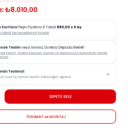
: ₺8.010,00
 Kartlara
Peşin Fiyatına 9 Taksit
890,00
x 9 Ay
 taksit seçeneklerini incele
ünde Teslim
veya Sınırsız, Ücretsiz Depoda Beklet!
nde teslim, stokta bulunan ürünler ve depomuzun bulunduğu illerde
rlidir.
mini Teslimat
ün size ne zaman teslim edileceğini öğrenin.
SEPETE EKLE
TESLİMAT ve MONTAJ