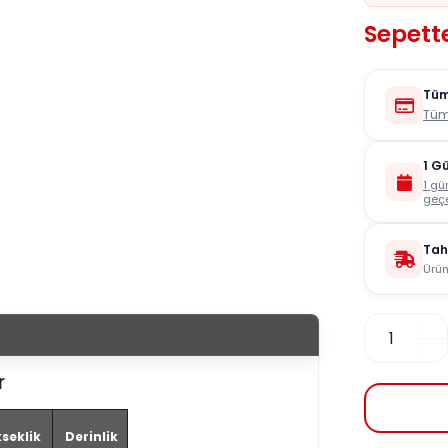
Sepette
Tüm
Tüm
1 G
1 gü
geçe
Tah
Ürün
r
seklik
Derinlik