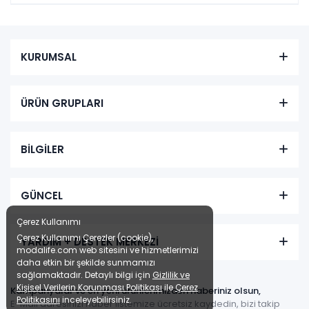
KURUMSAL
ÜRÜN GRUPLARI
BİLGİLER
GÜNCEL
Çerez Kullanımı
Çerez Kullanımı Çerezler (cookie),
YARDIM + DESTEK MERKEZİ
modalife.com web sitesini ve hizmetlerimizi
daha etkin bir şekilde sunmamızı
sağlamaktadır. Detaylı bilgi için
Gizlilik ve
Kişisel Verilerin Korunması Politikası
ile
Çerez
Kampanyalar ve en yeni ürünlerimizden haberiniz olsun,
Politikasını
inceleyebilirsiniz.
E-Mail adresinizi haber listemize ücretsiz kaydedin, bizi takip