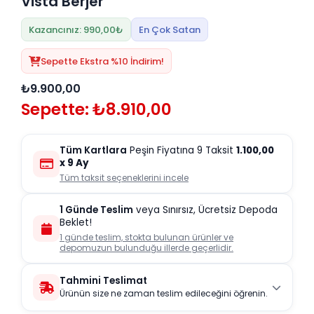
Vista Berjer
Kazancınız: 990,00₺
En Çok Satan
Sepette Ekstra %10 İndirim!
₺9.900,00
Sepette: ₺8.910,00
Tüm Kartlara
Peşin Fiyatına 9 Taksit
1.100,00
x 9 Ay
Tüm taksit seçeneklerini incele
1 Günde Teslim
veya Sınırsız, Ücretsiz Depoda
Beklet!
1 günde teslim, stokta bulunan ürünler ve
depomuzun bulunduğu illerde geçerlidir.
Tahmini Teslimat
Ürünün size ne zaman teslim edileceğini öğrenin.