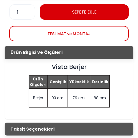
SEPETE EKLE
TESLİMAT ve MONTAJ
Ürün Bilgisi ve Ölçüleri
Vista Berjer
Ürün
Genişlik
Yükseklik
Derinlik
Ölçüleri
Berjer
93 cm
79 cm
88 cm
Taksit Seçenekleri