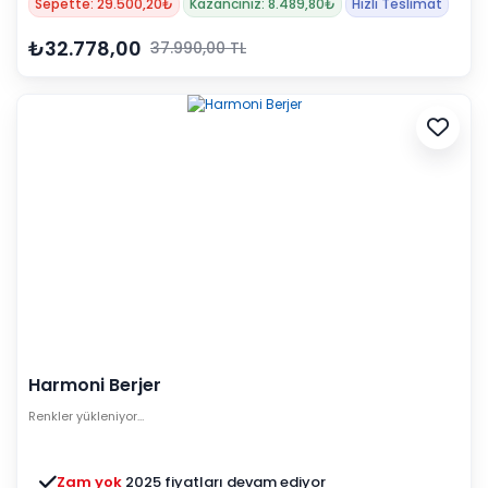
Sepette: 29.500,20₺
Kazancınız: 8.489,80₺
Hızlı Teslimat
₺32.778,00
37.990,00 TL
Harmoni Berjer
Renkler yükleniyor…
Zam yok
2025 fiyatları devam ediyor