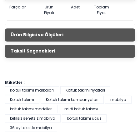
Parçalar
Ürün
Adet
Toplam
Fiyatı
Fiyat
Ürün Bilgisi ve Ölçüleri
Harmoni Berjer
Taksit Seçenekleri
Ürün
Genişlik
Yükseklik
Derinlik
Ölçüleri
Berjer
69 cm
93 cm
85 cm
Etiketler :
Koltuk takımı markaları
Koltuk takımı fiyatları
Koltuk takımı
Koltuk takımı kampanyaları
mobilya
koltuk takımı modelleri
midi koltuk takımı
kefilsiz senetsiz mobilya
koltuk takımı ucuz
36 ay taksitle mobilya