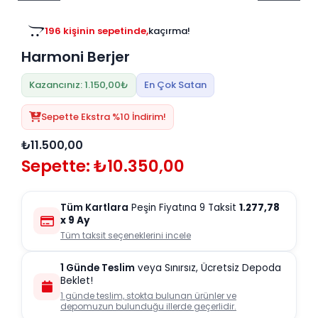
Tv
Duvar Rafı
Puf Modelleri
Genç Odası
Üniteleri/Sehpaları
196 kişinin sepetinde,
kaçırma!
Baza
Köşe Rafı
Harmoni Berjer
Orta Sehpa
Çalışma Masası
Tablo
Zigon Sehpa
Kazancınız: 1.150,00₺
En Çok Satan
Duvar Rafı
Orta Puflar
Sepette Ekstra %10 İndirim!
Kitaplık
Oturma Odası
₺11.500,00
Oyun ve Aktivite
Puf Modelleri
Sepette: ₺10.350,00
Masa Setleri
Tüm Kartlara
Peşin Fiyatına 9 Taksit
1.277,78
x 9 Ay
Tüm taksit seçeneklerini incele
1 Günde Teslim
veya Sınırsız, Ücretsiz Depoda
Beklet!
1 günde teslim, stokta bulunan ürünler ve
depomuzun bulunduğu illerde geçerlidir.