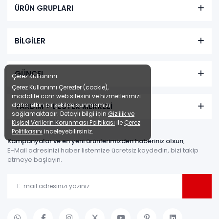
ÜRÜN GRUPLARI
BİLGİLER
GÜNCEL
Çerez Kullanımı
Çerez Kullanımı Çerezler (cookie),
modalife.com web sitesini ve hizmetlerimizi
daha etkin bir şekilde sunmamızı
YARDIM + DESTEK MERKEZİ
sağlamaktadır. Detaylı bilgi için
Gizlilik ve
Kişisel Verilerin Korunması Politikası
ile
Çerez
Politikasını
inceleyebilirsiniz.
Kampanyalar ve en yeni ürünlerimizden haberiniz olsun,
E-Mail adresinizi haber listemize ücretsiz kaydedin, bizi takip
etmeye başlayın.