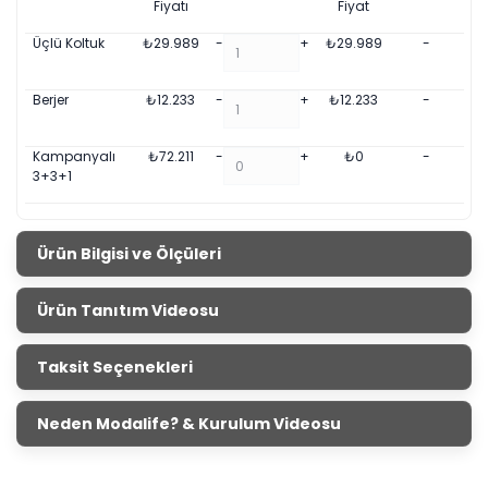
Fiyatı
Fiyat
Üçlü Koltuk
₺
29.989
-
+
₺
29.989
-
Berjer
₺
12.233
-
+
₺
12.233
-
Kampanyalı
₺
72.211
-
+
₺
0
-
3+3+1
Ürün Bilgisi ve Ölçüleri
Bendis Koltuk Takımı - Silver
Ürün Tanıtım Videosu
Ürün Ölçüleri
Genişlik
Yükseklik
Derinlik
Taksit Seçenekleri
Koltuk
230 cm
72 cm
98 cm
Berjer
81 cm
79 cm
81 cm
Neden Modalife? & Kurulum Videosu
Rahatlığın zirveye taşındığı bir koltuk takımı ile karşınızdayız.
Sağladığı konforu yanı sıra spor tarzı ile Bendis
koltuk takımı