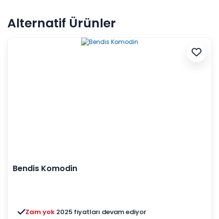
tarzınızı yansıtmanıza yardımcı olacak. Ürünümüze
isterseniz internet sitemiz aracılığıyla isterseniz de
Alternatif Ürünler
mağazalarımız aracılığı ile ulaşabilirsiniz.
Bendis Komodin
Zam yok
2025 fiyatları devam ediyor
3 ay ertelemeli 18 ay
alışveriş kredisiyle öde