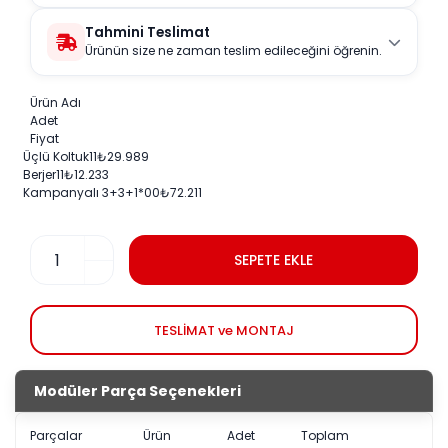
Tahmini Teslimat
Ürünün size ne zaman teslim edileceğini öğrenin.
Ürün Adı
Adet
Fiyat
Üçlü Koltuk
1
1
₺
29.989
Berjer
1
1
₺
12.233
Kampanyalı 3+3+1
*0
0
₺
72.211
SEPETE EKLE
TESLİMAT ve MONTAJ
Modüler Parça Seçenekleri
Parçalar
Ürün
Adet
Toplam