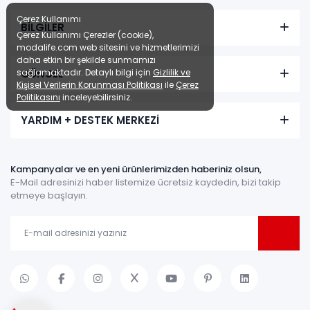
Çerez Kullanımı
BİLGİLER
Çerez Kullanımı Çerezler (cookie),
modalife.com web sitesini ve hizmetlerimizi
daha etkin bir şekilde sunmamızı
sağlamaktadır. Detaylı bilgi için
Gizlilik ve
GÜNCEL
Kişisel Verilerin Korunması Politikası
ile
Çerez
Politikasını
inceleyebilirsiniz.
YARDIM + DESTEK MERKEZİ
Kampanyalar ve en yeni ürünlerimizden haberiniz olsun,
E-Mail adresinizi haber listemize ücretsiz kaydedin, bizi takip
etmeye başlayın.