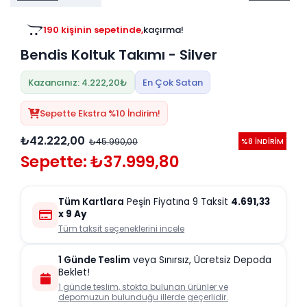
Tv
Duvar Rafı
Puf Modelleri
190 kişinin sepetinde,
kaçırma!
Genç Odası
Üniteleri/Sehpaları
58 kişinin favorisinde,
kaçırma!
Baza
Köşe Rafı
Bendis Koltuk Takımı - Silver
Orta Sehpa
Çalışma Masası
Tablo
Zigon Sehpa
Kazancınız: 4.222,20₺
En Çok Satan
Duvar Rafı
Orta Puflar
Sepette Ekstra %10 İndirim!
Kitaplık
Oturma Odası
₺42.222,00
₺45.990,00
%8 İNDİRİM
Oyun ve Aktivite
Puf Modelleri
Sepette: ₺37.999,80
Masa Setleri
Tüm Kartlara
Peşin Fiyatına 9 Taksit
4.691,33
x 9 Ay
Tüm taksit seçeneklerini incele
1 Günde Teslim
veya Sınırsız, Ücretsiz Depoda
Beklet!
1 günde teslim, stokta bulunan ürünler ve
depomuzun bulunduğu illerde geçerlidir.