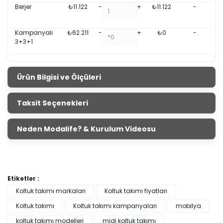
Berjer
₺
11.122
-
+
₺
11.122
-
Kampanyalı
₺
62.211
-
+
₺
0
-
3+3+1
Ürün Bilgisi ve Ölçüleri
Bohem Soft Koltuk Takımı
Taksit Seçenekleri
Ürün
Genişlik
Yükseklik
Derinlik
Ölçüleri
Neden Modalife? & Kurulum Videosu
Üçlü
229 cm
70 cm
99 cm
Koltuk
Berjer
77 cm
95 cm
88 cm
Etiketler :
Koltuk takımı markaları
Koltuk takımı fiyatları
Koltuk takımı
Koltuk takımı kampanyaları
mobilya
koltuk takımı modelleri
midi koltuk takımı