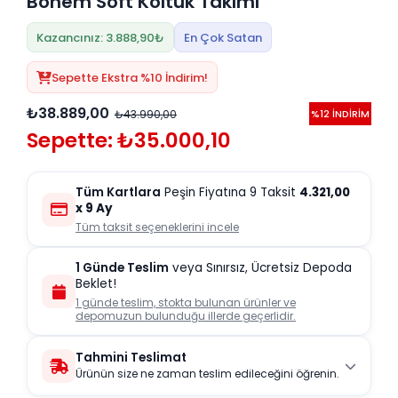
Bohem Soft Koltuk Takımı
Kazancınız: 3.888,90₺
En Çok Satan
Sepette Ekstra %10 İndirim!
₺38.889,00
₺43.990,00
%12 İNDİRİM
Sepette: ₺35.000,10
Tüm Kartlara
Peşin Fiyatına 9 Taksit
4.321,00
x 9 Ay
Tüm taksit seçeneklerini incele
1 Günde Teslim
veya Sınırsız, Ücretsiz Depoda
Beklet!
1 günde teslim, stokta bulunan ürünler ve
depomuzun bulunduğu illerde geçerlidir.
Tahmini Teslimat
Ürünün size ne zaman teslim edileceğini öğrenin.