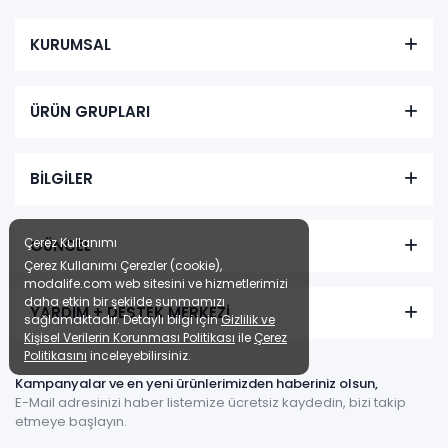
KURUMSAL
ÜRÜN GRUPLARI
BİLGİLER
Çerez Kullanımı
GÜNCEL
Çerez Kullanımı Çerezler (cookie),
modalife.com web sitesini ve hizmetlerimizi
daha etkin bir şekilde sunmamızı
YARDIM + DESTEK MERKEZİ
sağlamaktadır. Detaylı bilgi için
Gizlilik ve
Kişisel Verilerin Korunması Politikası
ile
Çerez
Politikasını
inceleyebilirsiniz.
Kampanyalar ve en yeni ürünlerimizden haberiniz olsun,
E-Mail adresinizi haber listemize ücretsiz kaydedin, bizi takip
etmeye başlayın.