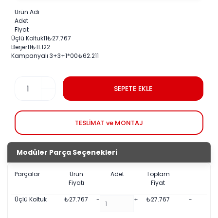
Ürün Adı
Adet
Fiyat
Üçlü Koltuk
1
1
₺
27.767
Berjer
1
1
₺
11.122
Kampanyalı 3+3+1
*0
0
₺
62.211
SEPETE EKLE
TESLİMAT ve MONTAJ
Modüler Parça Seçenekleri
Parçalar
Ürün
Adet
Toplam
Fiyatı
Fiyat
Üçlü Koltuk
₺
27.767
-
+
₺
27.767
-