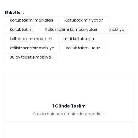
Etiketler :
Koltuk takımı markaları
Koltuk takımı fiyatları
Koltuk takımı
Koltuk takımı kampanyaları
mobilya
koltuk takımı modelleri
midi koltuk takımı
kefilsiz senetsiz mobilya
koltuk takımı ucuz
36 ay taksitle mobilya
1 Günde Teslim
Stokta bulunan ürünlerde geçerlidir.