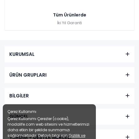
Tüm Ürünlerde
İki Yıl Garanti
KURUMSAL
ÜRÜN GRUPLARI
BİLGİLER
Çerez Kullanımı
GÜNCEL
Çerez Kullanımı Çerezler (cookie),
modalife.com web sitesini ve hizmetlerimizi
daha etkin bir şekilde sunmamızı
sağlamaktadır. Detaylı bilgi için
Gizlilik ve
YARDIM + DESTEK MERKEZİ