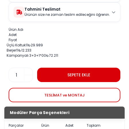
Tahmini Teslimat
Ürünün size ne zaman teslim edileceğini öğrenin.
Ürün Adı
Adet
Fiyat
Üçlü Koltuk
1
1
₺
29.989
Berjer
1
1
₺
12.233
Kampanyalı 3+3+1
*0
0
₺
72.211
SEPETE EKLE
TESLİMAT ve MONTAJ
Modüler Parça Seçenekleri
Parçalar
Ürün
Adet
Toplam