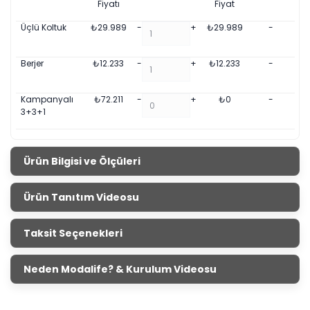
Fiyatı
Fiyat
Üçlü Koltuk
₺
29.989
-
+
₺
29.989
-
Berjer
₺
12.233
-
+
₺
12.233
-
Kampanyalı
₺
72.211
-
+
₺
0
-
3+3+1
Ürün Bilgisi ve Ölçüleri
Nitra Koltuk Takımı
Ürün Tanıtım Videosu
Ürün
Genişlik
Yükseklik
Derinlik
Ölçüleri
Taksit Seçenekleri
Üçlü
224 cm
94 cm
82 cm
Koltuk
Neden Modalife? & Kurulum Videosu
Berjer
75 cm
87 cm
94 cm