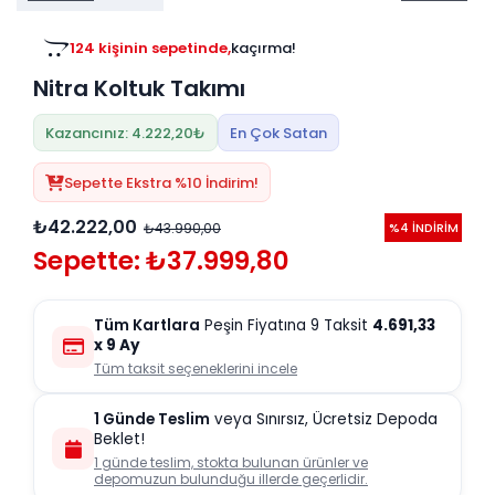
Tv
Duvar Rafı
Puf Modelleri
Genç Odası
124 kişinin sepetinde,
kaçırma!
Üniteleri/Sehpaları
40 kişinin favorisinde,
kaçırma!
Baza
Köşe Rafı
Nitra Koltuk Takımı
Orta Sehpa
Çalışma Masası
Tablo
Zigon Sehpa
Kazancınız: 4.222,20₺
En Çok Satan
Duvar Rafı
Orta Puflar
Sepette Ekstra %10 İndirim!
Kitaplık
Oturma Odası
₺42.222,00
₺43.990,00
%4 İNDİRİM
Oyun ve Aktivite
Puf Modelleri
Sepette: ₺37.999,80
Masa Setleri
Tüm Kartlara
Peşin Fiyatına 9 Taksit
4.691,33
x 9 Ay
Tüm taksit seçeneklerini incele
1 Günde Teslim
veya Sınırsız, Ücretsiz Depoda
Beklet!
1 günde teslim, stokta bulunan ürünler ve
depomuzun bulunduğu illerde geçerlidir.