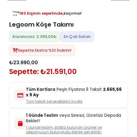
Tv
Duvar Rafı
Puf Modelleri
Genç Odası
Üniteleri/Sehpaları
163 kişinin sepetinde,
kaçırma!
Baza
Köşe Rafı
Legoom Köşe Takımı
Orta Sehpa
Çalışma Masası
Tablo
Zigon Sehpa
Kazancınız: 2.399,00₺
En Çok Satan
Duvar Rafı
Orta Puflar
Sepette Ekstra %10 İndirim!
Kitaplık
Oturma Odası
₺23.990,00
Oyun ve Aktivite
Puf Modelleri
Sepette: ₺21.591,00
Masa Setleri
Tüm Kartlara
Peşin Fiyatına 9 Taksit
2.665,56
x 9 Ay
Tüm taksit seçeneklerini incele
1 Günde Teslim
veya Sınırsız, Ücretsiz Depoda
Beklet!
1 günde teslim, stokta bulunan ürünler ve
depomuzun bulunduğu illerde geçerlidir.