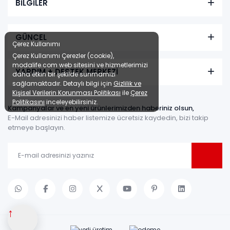
BİLGİLER
GÜNCEL
Çerez Kullanımı
Çerez Kullanımı Çerezler (cookie),
modalife.com web sitesini ve hizmetlerimizi
YARDIM + DESTEK MERKEZİ
daha etkin bir şekilde sunmamızı
sağlamaktadır. Detaylı bilgi için
Gizlilik ve
Kişisel Verilerin Korunması Politikası
ile
Çerez
Politikasını
inceleyebilirsiniz.
Kampanyalar ve en yeni ürünlerimizden haberiniz olsun,
E-Mail adresinizi haber listemize ücretsiz kaydedin, bizi takip
etmeye başlayın.
↑