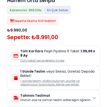
Hürrem Orta Sehpa
Kazancınız: 999,00₺
En Çok Satan
Sepette Ekstra %10 İndirim!
₺9.990,00
Sepette: ₺8.991,00
Tüm Kartlara
Peşin Fiyatına 9 Taksit
1.110,00
x
9 Ay
Tüm taksit seçeneklerini incele
1 Günde Teslim
veya Sınırsız, Ücretsiz Depoda
Beklet!
1 günde teslim, stokta bulunan ürünler ve
depomuzun bulunduğu illerde geçerlidir.
Tahmini Teslimat
Ürünün size ne zaman teslim edileceğini öğrenin.