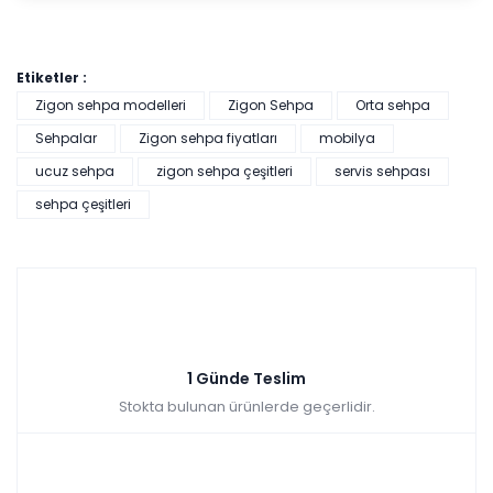
Etiketler :
Zigon sehpa modelleri
Zigon Sehpa
Orta sehpa
Sehpalar
Zigon sehpa fiyatları
mobilya
ucuz sehpa
zigon sehpa çeşitleri
servis sehpası
sehpa çeşitleri
1 Günde Teslim
Stokta bulunan ürünlerde geçerlidir.