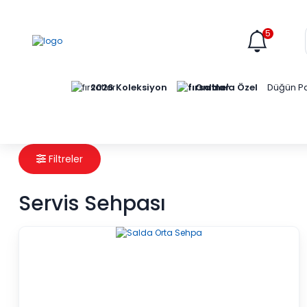
5
Online'a Özel
2026 Koleksiyon
Düğün Pa
Filtreler
Servis Sehpası