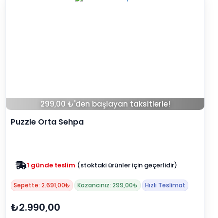
299,00 ₺'den başlayan taksitlerle!
Puzzle Orta Sehpa
Zam yok
2025 fiyatları devam ediyor
Sepette: 2.691,00₺
Kazancınız: 299,00₺
Hızlı Teslimat
₺2.990,00