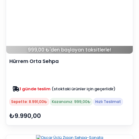
999,00 ₺'den başlayan taksitlerle!
Hürrem Orta Sehpa
Zam yok
2025 fiyatları devam ediyor
Sepette: 8.991,00₺
Kazancınız: 999,00₺
Hızlı Teslimat
₺9.990,00