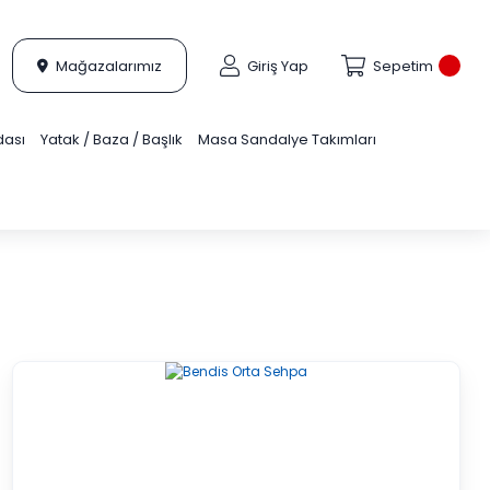
Mağazalarımız
Giriş Yap
Sepetim
dası
Yatak / Baza / Başlık
Masa Sandalye Takımları