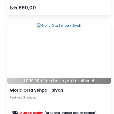
₺5.990,00
1.099,00 ₺'den başlayan taksitlerle!
Gloria Orta Sehpa - Siyah
Renkler yükleniyor…
Zam yok
2025 fiyatları devam ediyor