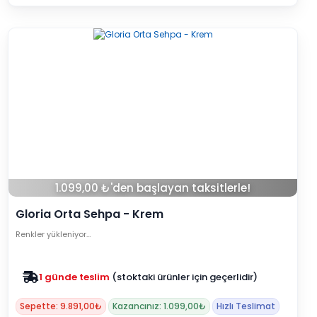
1.099,00 ₺'den başlayan taksitlerle!
Gloria Orta Sehpa - Krem
Renkler yükleniyor…
Zam yok
2025 fiyatları devam ediyor
Sepette: 9.891,00₺
Kazancınız: 1.099,00₺
Hızlı Teslimat