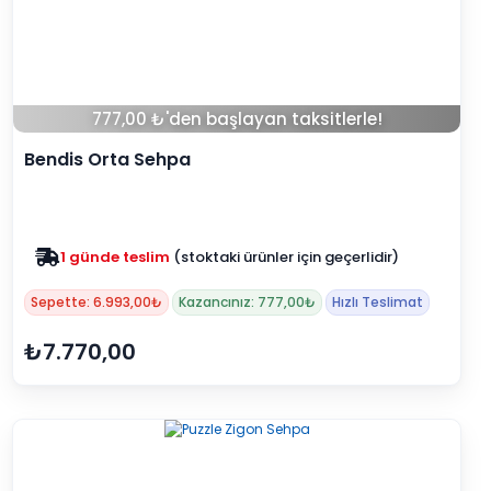
777,00 ₺'den başlayan taksitlerle!
Bendis Orta Sehpa
Zam yok
2025 fiyatları devam ediyor
Sepette: 6.993,00₺
Kazancınız: 777,00₺
Hızlı Teslimat
₺7.770,00