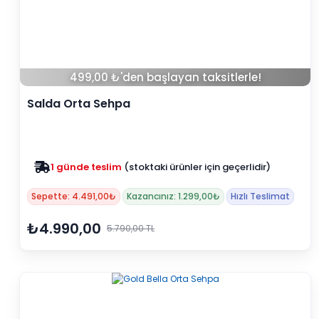
499,00 ₺'den başlayan taksitlerle!
Salda Orta Sehpa
Zam yok
2025 fiyatları devam ediyor
Sepette: 4.491,00₺
Kazancınız: 1.299,00₺
Hızlı Teslimat
₺4.990,00
5.790,00 TL