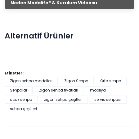
Neden Modalife? & Kurulum Videosu
Alternatif Ürünler
Etiketler :
Zigon sehpa modelleri
Zigon Sehpa
Orta sehpa
Sehpalar
Zigon sehpa fiyatları
mobilya
ucuz sehpa
zigon sehpa çeşitleri
servis sehpası
Pratik Çok Amaçlı Dolap - Beyaz
sehpa çeşitleri
Tüm kartlara vade
9 ay
farksız
taksit