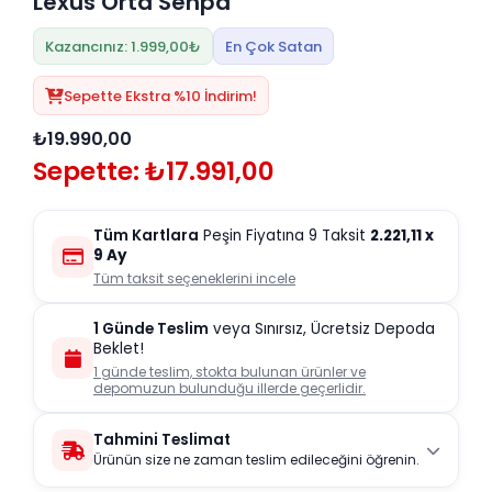
Lexus Orta Sehpa
Kazancınız: 1.999,00₺
En Çok Satan
Sepette Ekstra %10 İndirim!
₺19.990,00
Sepette: ₺17.991,00
Tüm Kartlara
Peşin Fiyatına 9 Taksit
2.221,11
x
9 Ay
Tüm taksit seçeneklerini incele
1 Günde Teslim
veya Sınırsız, Ücretsiz Depoda
Beklet!
1 günde teslim, stokta bulunan ürünler ve
depomuzun bulunduğu illerde geçerlidir.
Tahmini Teslimat
Ürünün size ne zaman teslim edileceğini öğrenin.