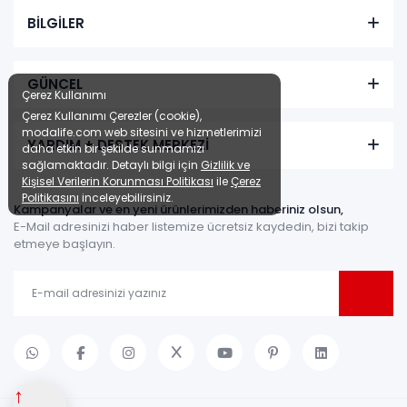
BİLGİLER
GÜNCEL
Çerez Kullanımı
Çerez Kullanımı Çerezler (cookie),
modalife.com web sitesini ve hizmetlerimizi
YARDIM + DESTEK MERKEZİ
daha etkin bir şekilde sunmamızı
sağlamaktadır. Detaylı bilgi için
Gizlilik ve
Kişisel Verilerin Korunması Politikası
ile
Çerez
Politikasını
inceleyebilirsiniz.
Kampanyalar ve en yeni ürünlerimizden haberiniz olsun,
E-Mail adresinizi haber listemize ücretsiz kaydedin, bizi takip
etmeye başlayın.
↑