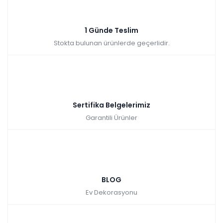
Sepette: 2.241,00₺
Kazancınız: 249,00₺
Hızlı Teslimat
1 Günde Teslim
₺2.490,00
Stokta bulunan ürünlerde geçerlidir.
Sertifika Belgelerimiz
Garantili Ürünler
BLOG
Ev Dekorasyonu