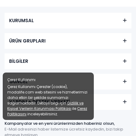
KURUMSAL
Tüm kartlara vade
9 ay
farksız
taksit
Sepette: 5.391,00₺
ÜRÜN GRUPLARI
Kazancınız: 599,00₺
Hızlı Teslimat
BİLGİLER
₺5.990,00
Çerez Kullanımı
GÜNCEL
Çerez Kullanımı Çerezler (cookie),
modalife.com web sitesini ve hizmetlerimizi
daha etkin bir şekilde sunmamızı
YARDIM + DESTEK MERKEZİ
sağlamaktadır. Detaylı bilgi için
Gizlilik ve
Kişisel Verilerin Korunması Politikası
ile
Çerez
Politikasını
inceleyebilirsiniz.
Kampanyalar ve en yeni ürünlerimizden haberiniz olsun,
E-Mail adresinizi haber listemize ücretsiz kaydedin, bizi takip
etmeye başlayın.