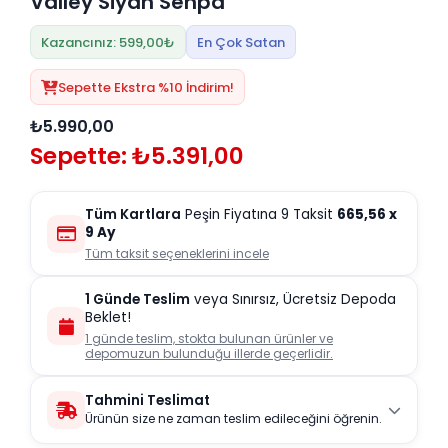
Valley Siyah Sehpa
Kazancınız: 599,00₺
En Çok Satan
Sepette Ekstra %10 İndirim!
₺5.990,00
Sepette: ₺5.391,00
Tüm Kartlara
Peşin Fiyatına 9 Taksit
665,56
x
9 Ay
Tüm taksit seçeneklerini incele
1 Günde Teslim
veya Sınırsız, Ücretsiz Depoda
Beklet!
1 günde teslim, stokta bulunan ürünler ve
depomuzun bulunduğu illerde geçerlidir.
Tahmini Teslimat
Ürünün size ne zaman teslim edileceğini öğrenin.