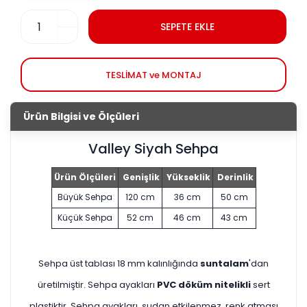
SEPETE EKLE
TESLİMAT ve MONTAJ
Ürün Bilgisi ve Ölçüleri
Valley Siyah Sehpa
Ürün Ölçüleri
Genişlik
Yükseklik
Derinlik
Büyük Sehpa
120 cm
36 cm
50 cm
Küçük Sehpa
52 cm
46 cm
43 cm
Sehpa üst tablası 18 mm kalınlığında
suntalam
'dan
üretilmiştir. Sehpa ayakları
PVC döküm nitelikli
sert
plastiktir. Sehpa ayakları, sudan etkilenmez, renk atması