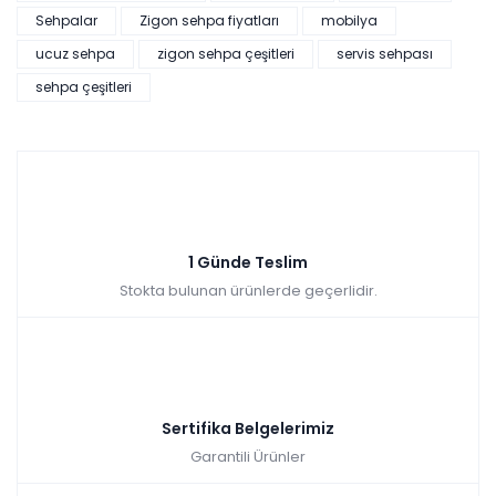
Sehpalar
Zigon sehpa fiyatları
mobilya
Lexus Orta Puf
ucuz sehpa
zigon sehpa çeşitleri
servis sehpası
sehpa çeşitleri
Tüm kartlara vade
9 ay
farksız
taksit
Sepette: 10.791,00₺
Kazancınız: 1.199,00₺
Hızlı Teslimat
1 Günde Teslim
Stokta bulunan ürünlerde geçerlidir.
₺11.990,00
Sertifika Belgelerimiz
Garantili Ürünler