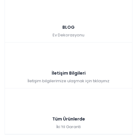
Veyron Orta Sehpa
BLOG
Tüm kartlara vade
9 ay
Ev Dekorasyonu
farksız
taksit
Sepette: 8.991,00₺
Kazancınız: 999,00₺
Hızlı Teslimat
İletişim Bilgileri
₺9.990,00
İletişim bilgilerimize ulaşmak için tıklayınız
Tüm Ürünlerde
İki Yıl Garanti
Cross Orta Sehpa