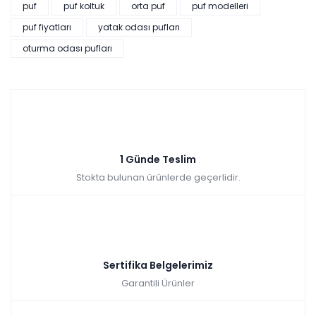
puf
puf koltuk
orta puf
puf modelleri
puf fiyatları
yatak odası pufları
oturma odası pufları
1 Günde Teslim
Stokta bulunan ürünlerde geçerlidir.
Sertifika Belgelerimiz
Garantili Ürünler