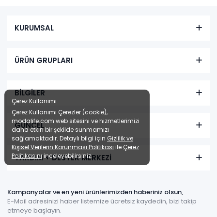
KURUMSAL
ÜRÜN GRUPLARI
BİLGİLER
Çerez Kullanımı
Çerez Kullanımı Çerezler (cookie),
modalife.com web sitesini ve hizmetlerimizi
GÜNCEL
daha etkin bir şekilde sunmamızı
sağlamaktadır. Detaylı bilgi için
Gizlilik ve
Kişisel Verilerin Korunması Politikası
ile
Çerez
Politikasını
inceleyebilirsiniz.
YARDIM + DESTEK MERKEZİ
Kampanyalar ve en yeni ürünlerimizden haberiniz olsun,
E-Mail adresinizi haber listemize ücretsiz kaydedin, bizi takip
etmeye başlayın.