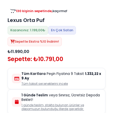
Tv
Duvar Rafı
Puf Modelleri
Genç Odası
Üniteleri/Sehpaları
130 kişinin sepetinde,
kaçırma!
Baza
Köşe Rafı
Lexus Orta Puf
Orta Sehpa
Çalışma Masası
Tablo
Zigon Sehpa
Kazancınız: 1.199,00₺
En Çok Satan
Duvar Rafı
Orta Puflar
Sepette Ekstra %10 İndirim!
Kitaplık
Oturma Odası
₺11.990,00
Oyun ve Aktivite
Puf Modelleri
Sepette: ₺10.791,00
Masa Setleri
Tüm Kartlara
Peşin Fiyatına 9 Taksit
1.332,22
x
9 Ay
Tüm taksit seçeneklerini incele
1 Günde Teslim
veya Sınırsız, Ücretsiz Depoda
Beklet!
1 günde teslim, stokta bulunan ürünler ve
depomuzun bulunduğu illerde geçerlidir.