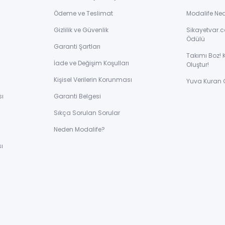
Ödeme ve Teslimat
Modalife Ne
Gizlilik ve Güvenlik
Sikayetvar.c
Ödülü
Garanti Şartları
Takımı Boz! 
İade ve Değişim Koşulları
Oluştur!
Kişisel Verilerin Korunması
Yuva Kuran 
sı
Garanti Belgesi
Sıkça Sorulan Sorular
ı
Neden Modalife?
ı