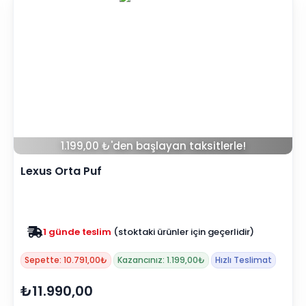
1.199,00 ₺'den başlayan taksitlerle!
Lexus Orta Puf
1 günde teslim
(stoktaki ürünler için geçerlidir)
Sepette: 10.791,00₺
Kazancınız: 1.199,00₺
Hızlı Teslimat
₺11.990,00