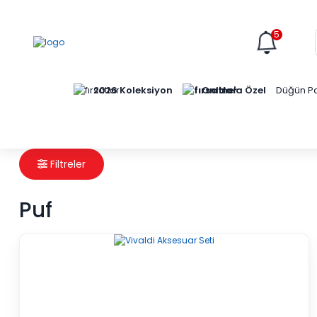
5
Online'a Özel
2026 Koleksiyon
Düğün Pa
Filtreler
Puf