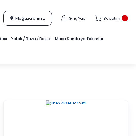
Mağazalarımız
Giriş Yap
Sepetim
dası
Yatak / Baza / Başlık
Masa Sandalye Takımları