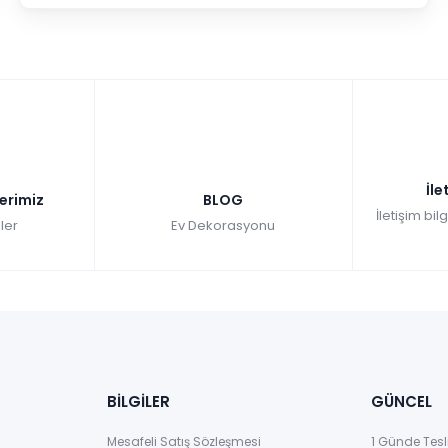
İle
lerimiz
BLOG
İletişim bil
ler
Ev Dekorasyonu
BİLGİLER
GÜNCEL
Mesafeli Satış Sözleşmesi
1 Günde Tesl